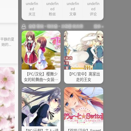
undefin
undefin
undefin
undefin
ed
ed
ed
ed
关注
粉丝
文章
评论
查看 惣流·明日香·兰格雷 的文章
更多 »
个平静的夏
的...
【PC/汉化】樱舞少
【PC/官中】离家出
女的轮舞曲～女装主
走的王女
人公们的受难记+少
女缔结的月之光辉 特
典
【PC/云翻】主人~请
【双端/汉化】Sweet