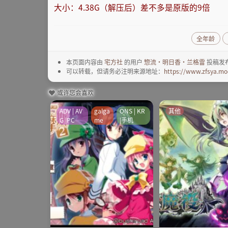
大小：4.38G（解压后）差不多是原版的9倍
全年龄
本页面内容由
宅方社
的用户
惣流·明日香·兰格雷
投稿发
可以转载，但请务必注明来源地址：
https://www.zfsya.mo
或许您会喜欢
ADV | AV
galga
ONS | KR
其他
G |PC
me
|手机