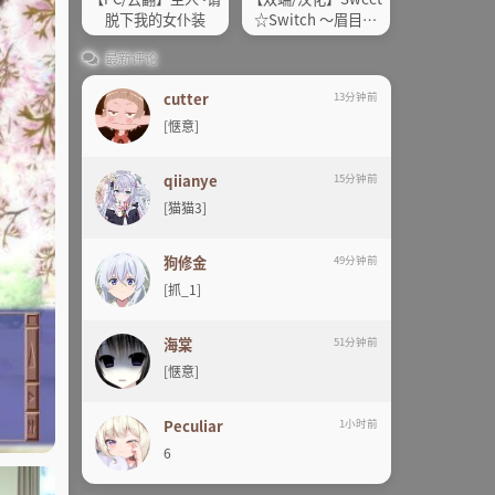
脱下我的女仆装
☆Switch ～眉目传
情～
最新评论
cutter
13分钟前
[惬意]
qiianye
15分钟前
[猫猫3]
狗修金
49分钟前
[抓_1]
海棠
51分钟前
[惬意]
Peculiar
1小时前
6