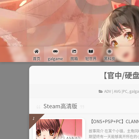
首页
galgame
图箱
轻世界
黑科技
【官中/硬盘
ADV | AVG |PC
,
galg
Steam高清版
1
【ONS+PSP+PC】CLA
故事简介 在某个小镇，主角
期望终有一天能够离开所在的小