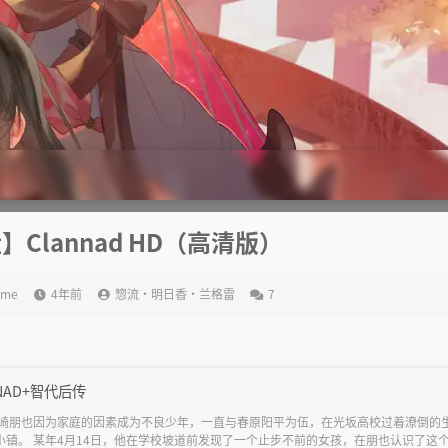
】Clannad HD（高清版）
ame
4年前
惣流·明日香·兰格雷
7
NNAD+智代后传
冈崎朋也因为家庭的因素成为不良少年，一直与春原阳平为伍，在光坂高校过着潦倒的
镇。 某年4月14日，他在学校坡道前发现了一个止步不前的女孩，在朋也认识了这个