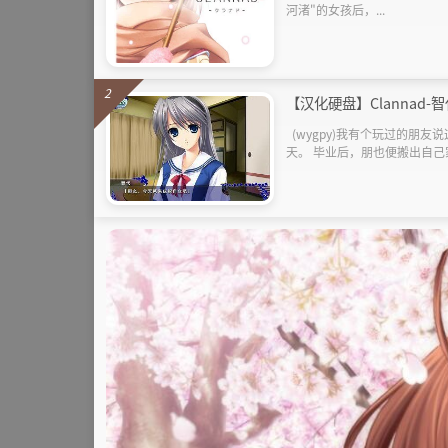
河渚"的女孩后，...
2
【汉化硬盘】Clannad
(wygpy)我有个玩过的朋
天。 毕业后，朋也便搬出自己家