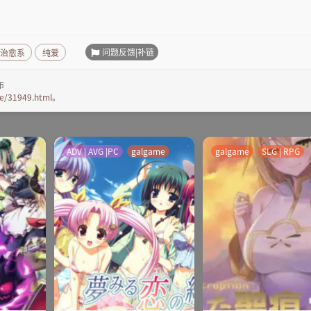
问题反馈|补链
治愈系
纯爱
布
e/31949.html
。
ADV | AVG |PC
galgame
galgame
SLG | RPG