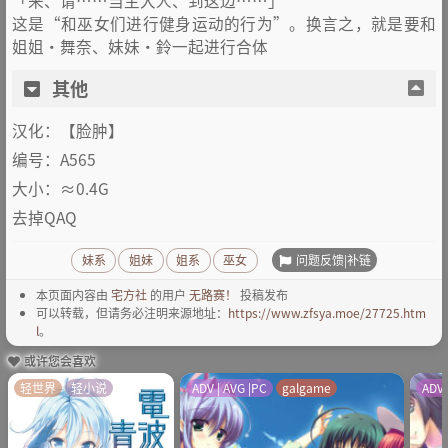
这是“和巫女们进行健身运动的行为”。换言之，就是要和
姐姐・舞奈、妹妹・鈴一起进行合体
其他
汉化：【脸肿】
编号：A565
大小：≈0.4G
去掉QAQ
问题反馈|补链
妹系
姐妹
姐系
巫女
本页面内容由
宅方社
的用户
无路赛！
投稿发布
可以转载，但请务必注明来源地址：
https://www.zfsya.moe/27725.htm
l
。
或许您会喜欢
轻世界
轻小说
ADV | AVG |PC
galgame
ADV 