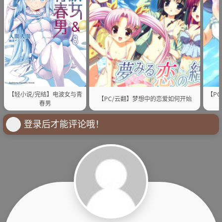
【轻小说/完结】电波女与青
【P
【PC/云翻】梦想中的恋爱如何开始
春男
登录后才能评论哦！