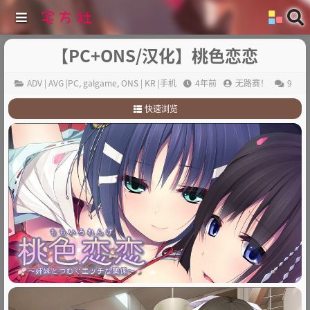
【PC+ONS/汉化】桃色恋恋
ADV | AVG |PC
,
galgame
,
ONS | KR |手机
4年前
无路赛！
9
快速浏览
1
.
故事简介：
2
.
其他