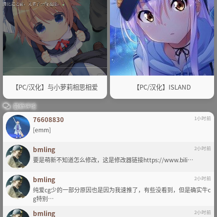
【PC/汉化】与小萝莉相思相爱
【PC/汉化】ISLAND
最新评论
76608830
1小时前
[emm]
bmling
2小时前
要是萌新不知道怎么修改，这是修改器链接https://www.bili…
bmling
2小时前
纯爱cg少的一部分原因也是因为我速推了，有些没看到，但是确实牛c
g特别…
bmling
2小时前