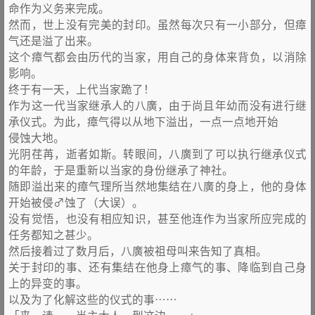
命作为义务来完成。
然而，世上没有完美的封印。虽然每次只有一小部分，但瘴
气还是溢了出来。
这个瘴气都会由历代的当家，用自己的身体来背负，以消除
影响。
终于有一天，上代当家跪了！
作为这一代当家继承人的八廣，由于尚且年幼而没有进行继
承仪式。为此，瘴气得以从地下溢出，一点一点地开始
侵蚀大地。
光阴荏苒，逝者如斯。转眼间，八廣到了可以执行继承仪式
的年龄，于是重新以当家的身份继承了神社。
随即溢出来的瘴气理所当然地集结在八廣的身上，他的身体
开始被侵♂蚀了（大误）。
没有觉悟，也没有相应知识，甚至他连作为当家所应完成的
任务都知之甚少。
然后接着过了数月后，八廣被祖母叫来告知了真相。
关于封印的事、还有集结在他身上瘴气的事、降临到自己身
上的异变的事。
以及为了化解这些的仪式的事……
「来、请……当主大人、到这边……」