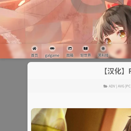
首页
galgame
图箱
轻世界
黑科技
【汉化】R
ADV | AVG |PC