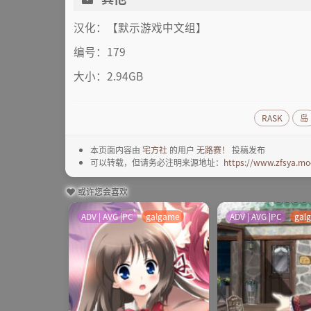
汉化：【默示游戏中文组】
编号：179
大小：2.94GB
RASK
岛
本页面内容由
宅方社
的用户
无路赛！
投稿发布
可以转载，但请务必注明来源地址：
https://www.zfsya.mo
或许您会喜欢
ADV | AVG |PC
galgame
ADV | AVG |PC
gal