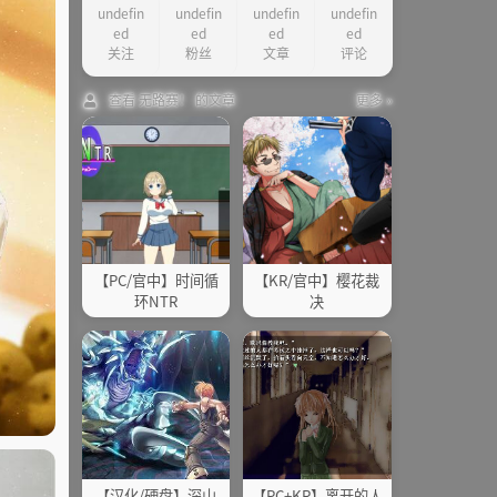
undefin
undefin
undefin
undefin
ed
ed
ed
ed
关注
粉丝
文章
评论
查看 无路赛！ 的文章
更多 »
【PC/官中】时间循
【KR/官中】樱花裁
环NTR
决
【汉化/硬盘】深山
【PC+KR】离开的人