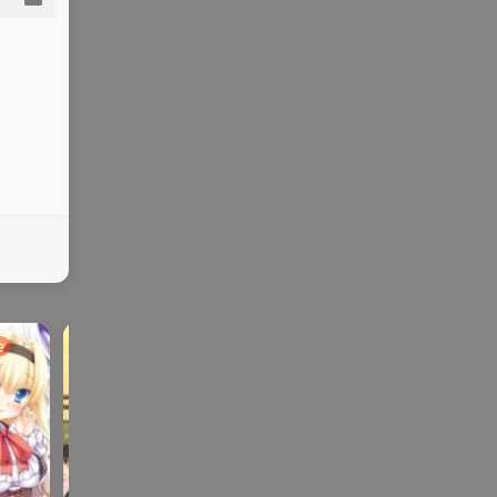
e
galga
ONS | KR |
SLG | R
ADV | AVG |PC
galgame
me
手机
PG