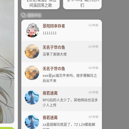
间溪回荡之歌
们
最新评论
景阳冈幸存者
1小时前
1111111
无名于世の鱼
2小时前
没事了谢谢大佬
无名于世の鱼
3小时前
exe是pc端文件夹吗，按步骤解压之
后出不来
夜若迷离
3小时前
RPG玩的人太少了，其他网站也没多
少人上传
夜若迷离
3小时前
za直接解压就是了，7Z LZ4都能解