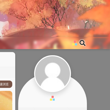
速浏览
事简介：
他