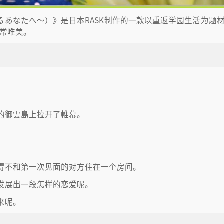
～亲爱なるあなたへ～）》是日本RASK制作的一款以重返学园生活为题
非常唯美。
的御雲島上拉开了帷幕。
得不和第一次见面的对方住在一个房间。
发展出一段怎样的恋爱呢。
来呢。