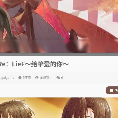
e：LieF～给挚爱的你～
,
galgame
5年前
无路赛！
6
快
1
.
故
2
.
其