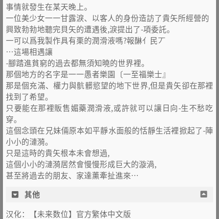
事情就發生在某天晚上。
一位美少女一一甘露淚、以客人的身份造訪了貴矢所經營的
興致勃勃地聽完貝矢的遭遇後,淚提出了-項委託。
一可以爲我製作具有栗的潤滑液嗎?報醂亻民丆
…這場相遇讓
-腳踏進貧窮的過去都無須知曉的世界裡。
那個地方的名字是一一愚者樂園〔一至福樂士』
那是個充滿、權力與骯髒慾望的地下世界,但是貴矢卻在那裡
找到了希望。
只要能在那裡販售媚藥潤滑液,或許就可以讓日向-生不愁吃
穿。
這個念頭在兄妹倆原本如平靜水面般的恬靜生活裡掀起了-陣
小小的漣漪。
只是這時的貴矢根本未會想過,
這個小小的漣漪居然會慢慢形成巨大的漩渦,
甚至將過去的朋友、家達薰牽扯進來…
其他
汉化：【未来数位】官方繁体中文版