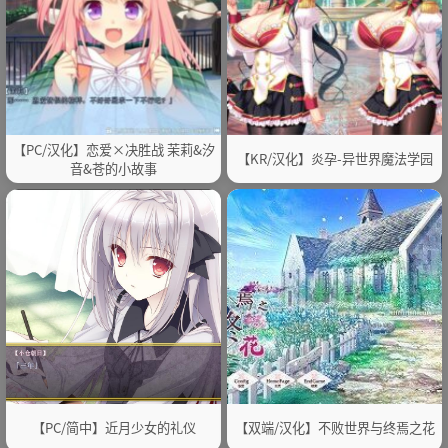
【PC/汉化】恋爱×决胜战 茉莉&汐
【KR/汉化】炎孕-异世界魔法学园
音&苍的小故事
【PC/简中】近月少女的礼仪
【双端/汉化】不败世界与终焉之花