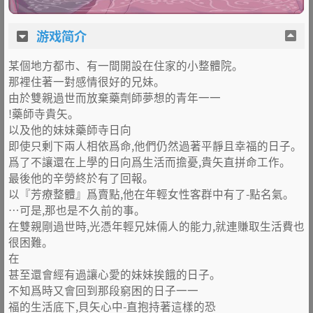
游戏简介
某個地方都市、有一間開設在住家的小整體院。
那裡住著一對感情很好的兄妹。
由於雙親過世而放棄藥劑師夢想的青年一一
!藥師寺貴矢。
以及他的妹妹藥師寺日向
即使只剰下兩人相依爲命,他們仍然過著平靜且幸福的日子。
爲了不讓還在上學的日向爲生活而擔憂,貴矢直拼命工作。
最後他的辛勞終於有了回報。
以『芳療整體』爲賣點,他在年輕女性客群中有了-點名氣。
…可是,那也是不久前的事。
在雙親剛過世時,光憑年輕兄妹倆人的能力,就連賺取生活費也
很困難。
在
甚至還會經有過讓心愛的妹妹挨餓的日子。
不知爲時又會回到那段窮困的日子一一
福的生活底下,貝矢心中-直抱持著這樣的恐