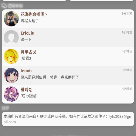
最新评论
花海也会搁浅丶
1分钟前
流程太短了
EricLiu
1小时前
蹲一下
月半占戈.
3小时前
[猫猫2]
leonis
3小时前
原来是穿刺伯爵，总算一点点磨死了
爱玲Q
4小时前
[萌の疑惑]
关于
本站所有资源均来自互联网或网友投稿，如有异议请发送邮件至：lyfs3088@gm
ail.com