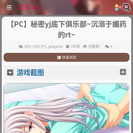
【PC】秘密yj底下俱乐部~沉溺于媚药
的rt~
ADV | AVG |PC
,
galgame
5年前
无路赛！
4
快速浏览
1
.
游戏截图
游戏截图
2
.
游戏简介
3
.
其他