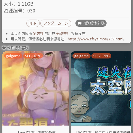
大小：1.11GB
资源编号：030
问题反馈|补链
NTR
アンダームーン
本页面内容由
宅方社
的用户
无路赛！
投稿发布
可以转载，但请务必注明来源地址：
https://www.zfsya.moe/239.html
。
或许您会喜欢
galgame
SLG | RPG
galgame
SLG | RPG
【rpg/官中】堕落的圣痕
【PC/官中】迷失在太空废墟中的母