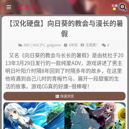
【汉化硬盘】向日葵的教会与漫长的暑
假
ADV | AVG |PC
,
galgame
4年前
无路赛！
4
又名《向日葵的教会与长长的暑假》是由枕社于20
13年3月29日发行的一款纯爱ADV，游戏讲述了男主
明日叶阳介时隔8年回到了时隔多年的故乡，在这里
他将遇到自己儿时的青梅竹马，展开一段甜蜜的生
活的故事。游戏CG真的好康~很棒喔！
快速浏览
1
.
故事简介：
2
.
其他