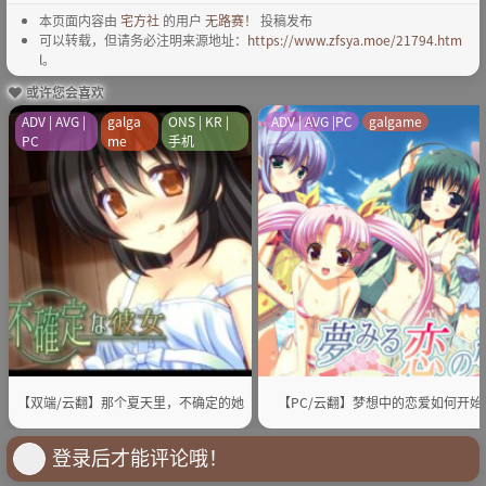
本页面内容由
宅方社
的用户
无路赛！
投稿发布
可以转载，但请务必注明来源地址：
https://www.zfsya.moe/21794.htm
l
。
或许您会喜欢
ADV | AVG |
galga
ONS | KR |
ADV | AVG |PC
galgame
PC
me
手机
【双端/云翻】那个夏天里，不确定的她
【PC/云翻】梦想中的恋爱如何开始
登录后才能评论哦！