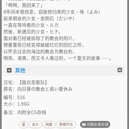
「啊啊，我回来了」
8年间未曾改变，迎接他归来的少女•咏（よみ）
前来相会的少女•金刚石（だいや）
一直在等待着的少女•ルカ
然後，新遇见的少女•ヒナ。
面对着已经被拆除了的教会的阳介，
想要重现已经变得破破烂烂的回忆之所，
以怀念过去的海边的教会为舞台的，
明亮、清爽，而又令人难过的，一个夏天的故事——。
其他
汉化：【胧白圣歌队】
原名：
向日葵の教会と長い夏休み
编号：516
大小：1.96G
备注：内附全CG存档
问题反馈|补链
夏
女仆
纯爱
青梅竹马