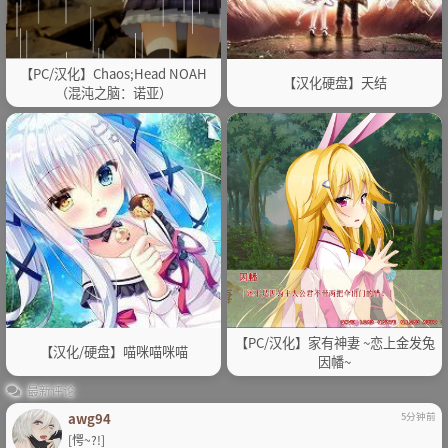
【PC/汉化】Chaos;Head NOAH
【汉化硬盘】天结
（混沌之脑：诺亚）
【PC/汉化】家有神妻 ~恋上金发兔
【汉化/硬盘】喵咪喵咪喵
因幡~
最新评论
awg94
5分钟前
[愕~?!]