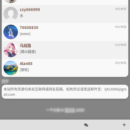
czy666999
38分钟前
水
76608830
49分钟前
[emm]
乌歧路
52分钟前
[萌の疑惑]
Alan88
54分钟前
[放松]
关于
本站所有资源均来自互联网或网友投稿，如有异议请发送邮件至：lyfs3088@gm
ail.com
一个小站 ©
宅方社
2020