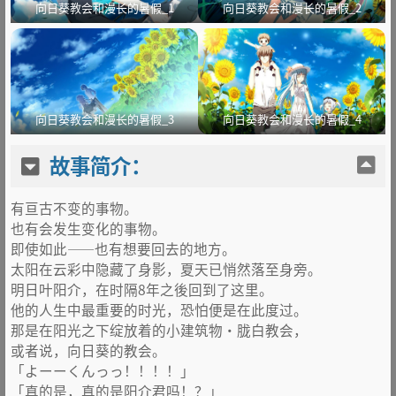
向日葵教会和漫长的暑假_1
向日葵教会和漫长的暑假_2
向日葵教会和漫长的暑假_3
向日葵教会和漫长的暑假_4
故事简介：
有亘古不变的事物。
也有会发生变化的事物。
即使如此——也有想要回去的地方。
太阳在云彩中隐藏了身影，夏天已悄然落至身旁。
明日叶阳介，在时隔8年之後回到了这里。
他的人生中最重要的时光，恐怕便是在此度过。
那是在阳光之下绽放着的小建筑物•胧白教会，
或者说，向日葵的教会。
「よーーくんっっ！！！！」
「真的是，真的是阳介君吗！？」