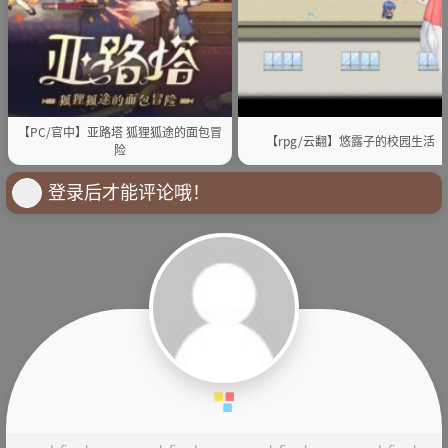
【PC/官中】亚路塔 狐狸狐途的面包冒
【rpg/云翻】悠露子的校园生活
险
登录后才能评论哦！