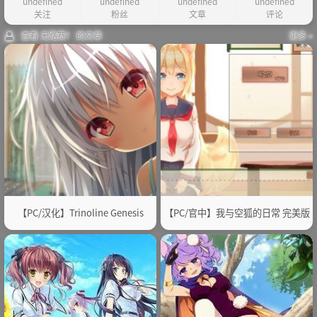
undefined
undefined
undefined
undefined
关注
粉丝
文章
评论
查看 无路赛！ 的文章
更多 »
【PC/汉化】Trinoline Genesis
【PC/官中】我与空狐的日常 完美版