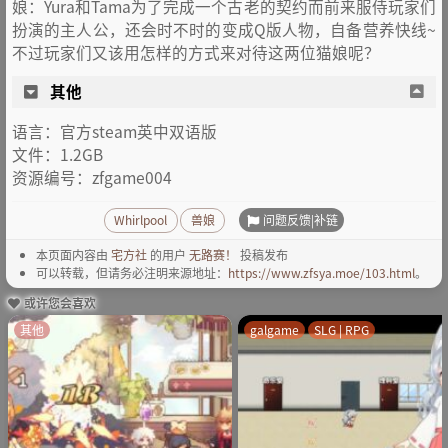
娘：Yura和Tama为了完成一个古老的契约而前来服侍玩家们
扮演的主人公，还会时不时的变成Q版人物，自备营养快线~
不过玩家们又该用怎样的方式来对待这两位猫娘呢？
其他
语言：官方steam英中双语版
文件：1.2GB
资源编号：zfgame004
问题反馈|补链
Whirlpool
兽娘
本页面内容由
宅方社
的用户
无路赛！
投稿发布
可以转载，但请务必注明来源地址：
https://www.zfsya.moe/103.html
。
或许您会喜欢
其他
galgame
SLG | RPG