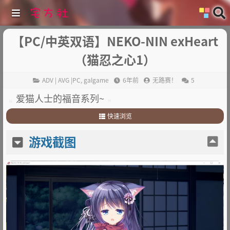
【PC/中英双语】NEKO-NIN exHeart
（猫忍之心1）
ADV | AVG |PC
,
galgame
6年前
无路赛！
5
爱猫人士的福音系列~
快速浏览
1
.
游戏截图
游戏截图
2
.
游戏简介
3
.
其他