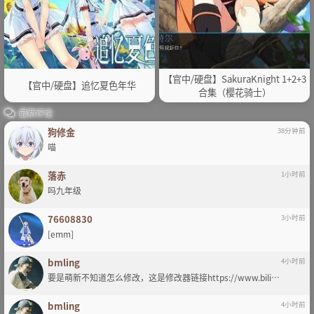
【官中/硬盘】SakuraKnight 1+2+3
【官中/硬盘】追忆夏色年华
合集（樱花骑士）
最新评论
狗修金
38分钟前
喵
落赤
1小时前
吗九年级
76608830
3小时前
[emm]
bmling
4小时前
要是萌新不知道怎么修改，这是修改器链接https://www.bili…
bmling
4小时前