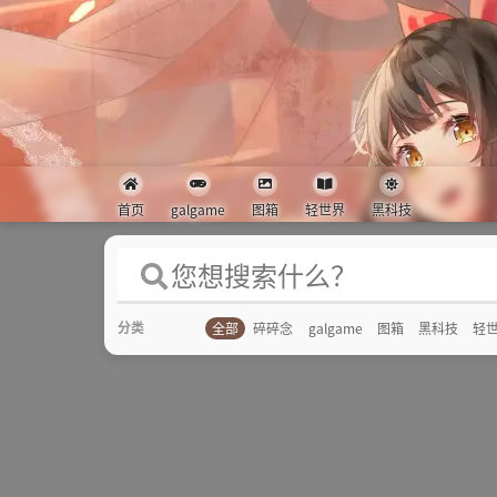
首页
galgame
图箱
轻世界
黑科技
分类
全部
碎碎念
galgame
图箱
黑科技
轻