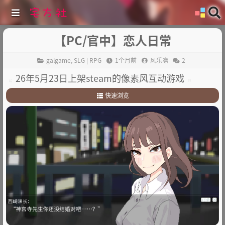
【PC/官中】恋人日常
galgame
,
SLG | RPG
1个月前
风乐凛
2
26年5月23日上架steam的像素风互动游戏
快速浏览
1
.
故事介绍
2
.
其他