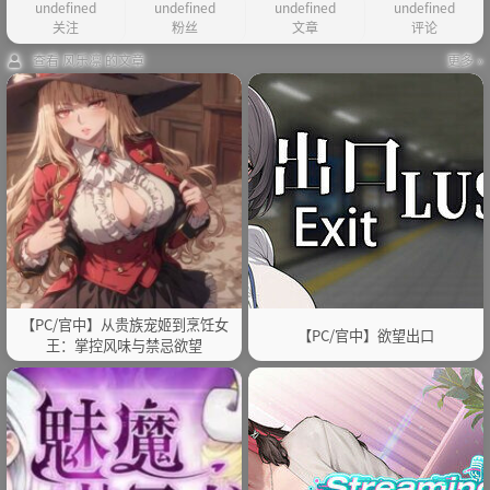
undefined
undefined
undefined
undefined
关注
粉丝
文章
评论
查看 风乐凛 的文章
更多 »
【PC/官中】从贵族宠姬到烹饪女
【PC/官中】欲望出口
王：掌控风味与禁忌欲望