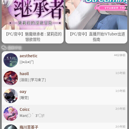
【PC/官中】魅魔继承者 : 黛莉菈的
【PC/官中】直播开始!VTuber出道
银欲冒险
指南
最新评论
aesthetic
44分钟前
[(ᗒᗣᗕ)՞]
haoll
1小时前
[泪目] [学习来了]
oay
1小时前
[睡觉]
Coicc
2小时前
Man(○｀ 3′○)！
梅川苦茶子
2小时前