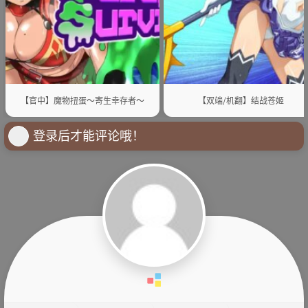
【官中】魔物扭蛋～寄生幸存者～
【双端/机翻】结战苍姬
登录后才能评论哦！