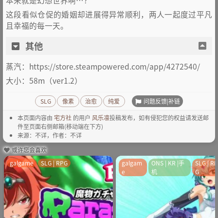
这段看似仓促的婚姻却进展得异常顺利，两人一起度过平凡
且幸福的每一天。
其他
蒸汽：https://store.steampowered.com/app/4272540/
大小：58m（ver1.2）
问题反馈|补链
SLG
像素
治愈
纯爱
本页面内容由
宅方社
的用户
风乐凛
投稿发布，如有侵犯您的权益请发送邮
件至页面右侧邮箱(移动端在下方)
来源：不详，作者：不详
或许您会喜欢
galgame
SLG | RPG
galgam
ONS | KR |手
SLG | R
e
机
G