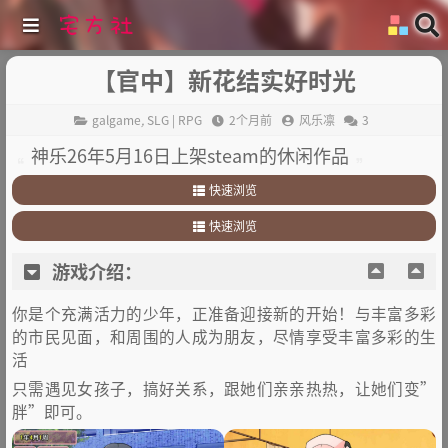
【官中】新花结实好时光
galgame
,
SLG | RPG
2个月前
风乐凛
3
神乐26年5月16日上架steam的休闲作品
快速浏览
1
.
游戏介绍：
快速浏览
2
.
其他：
1
.
游戏介绍：
游戏介绍：
2
.
其他：
你是个充满活力的少年，正准备迎接新的开始！与丰富多彩
的市民见面，和周围的人成为朋友，尽情享受丰富多彩的生
活
只需遇见女孩子，搞好关系，跟她们亲亲热热，让她们变”
胖”即可。