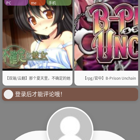
PC
me
手机
【双端/云翻】那个夏天里，不确定的她
【rpg/官中】B-Prison Unchain
登录后才能评论哦！