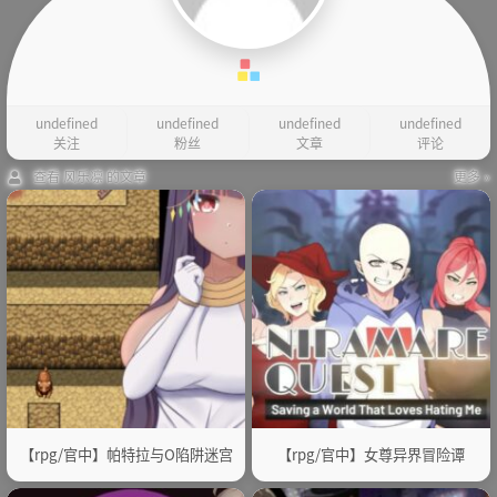
undefined
undefined
undefined
undefined
关注
粉丝
文章
评论
查看 风乐凛 的文章
更多 »
【rpg/官中】帕特拉与O陷阱迷宫
【rpg/官中】女尊异界冒险谭