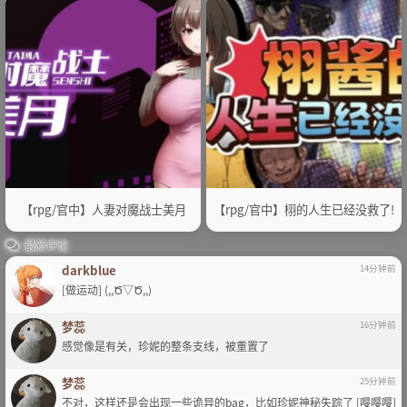
【rpg/官中】人妻对魔战士美月
【rpg/官中】栩的人生已经没救了!
最新评论
darkblue
14分钟前
[做运动] (,,Ծ▽Ծ,,)
梦蕊
16分钟前
感觉像是有关，珍妮的整条支线，被重置了
梦蕊
25分钟前
不对，这样还是会出现一些诡异的bag，比如珍妮神秘失踪了 [嘤嘤嘤]