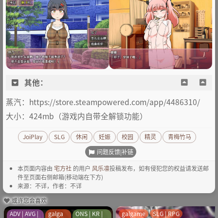
其他：
蒸汽：https://store.steampowered.com/app/4486310/
大小：424mb（游戏内自带全解锁功能）
JoiPlay
SLG
休闲
妊娠
校园
精灵
青梅竹马
问题反馈|补链
本页面内容由
宅方社
的用户
风乐凛
投稿发布，如有侵犯您的权益请发送邮
件至页面右侧邮箱(移动端在下方)
来源：不详，作者：不详
或许您会喜欢
ADV | AVG |
galga
ONS | KR |
galgame
SLG | RPG