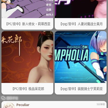
【PC/官中】新人修女・莉蒂西亚
【rpg/官中】人妻对魔战士美月
【PC/官中】极品采花郎
【rpg/官中】装脱骑士宁芙莉亚
最新评论
Peculiar
5分钟前