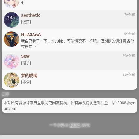
4
aesthetic
7分钟前
[很赞]
HirASAwA
9分钟前
我自己看了一下，才50kb，可能情况不一样吧。但想删的请注意备份
存档文…
SXW
10分钟前
[溜了]
梦的昵喃
31分钟前
[零食]
关于
本站所有资源均来自互联网或网友投稿，如有异议请发送邮件至：lyfs3088@gm
ail.com
一个小站 ©
宅方社
2020