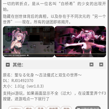
一切的转折点，是从一位名叫“白桥希”的少女的出现开
始。
隐藏在创世体背后的真相，以及存在于不同次元的“另一个
世界”——现在，所有的谜团即将揭开。
其他：
原名：聖なる化身 ～古法儀式と双生の世界～
DL：RJ01492370
大小：1.01g（ver1.0.3）
支持joi游玩，如果画面显示不全（过大），在设置里弄个F3
按键，进游戏点一下就行了
问题反馈|补链
JoiPlay
修女
变身
异世界
异种