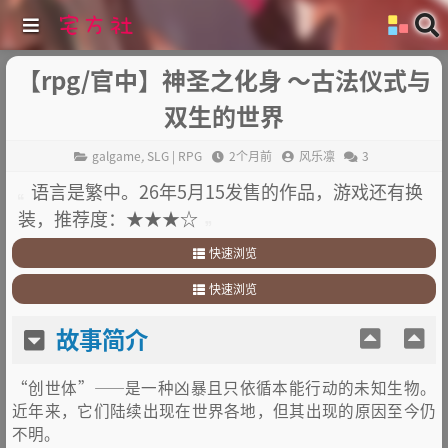
【rpg/官中】神圣之化身 ～古法仪式与
双生的世界
galgame
,
SLG | RPG
2个月前
风乐凛
3
语言是繁中。26年5月15发售的作品，游戏还有换
装，推荐度：★★★☆
快速浏览
1
.
故事简介
快速浏览
2
.
其他：
1
.
故事简介
故事简介
2
.
其他：
“创世体”——是一种凶暴且只依循本能行动的未知生物。
近年来，它们陆续出现在世界各地，但其出现的原因至今仍
不明。