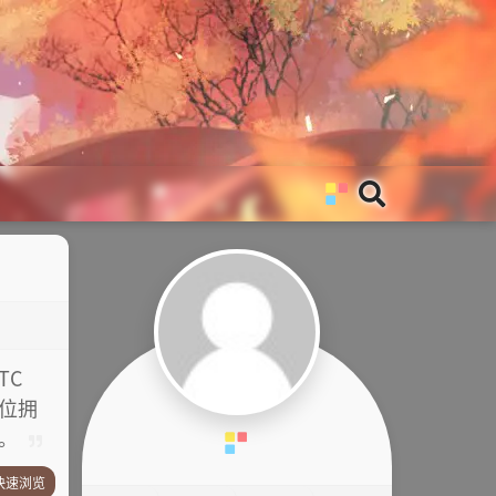
TC
位拥
事。
快速浏览