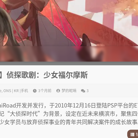
汉化】侦探歌剧：少女福尔摩斯
e
,
ONS | KR |手机
3个月前
梦的昵喃
3
oad开发并发行，于2010年12月16日登陆PSP平台的E
世纪“大侦探时代”为背景，设定在近未来横滨市，聚焦四
院少女学员与放弃侦探事业的青年共同解决案件的成长故