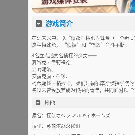
游戏简介
在近未来中，以“侦都”横浜为舞台（一个新旧
这种特殊能力 “侦探”和“怪盗”争斗不断。
4名立志成为名侦探的少女——
夏洛克·雪莉福德、
让崎妮洛、
艾露克露·伯顿、
柯蒂妮娅·格拉卡，她们是福尔摩斯侦探学院的学生
名过去曾经放弃成为侦探的青年，共同面对以“
其他
原名：探侦オペラ ミルキィホームズ
汉化：苏帕尔莎汉化组