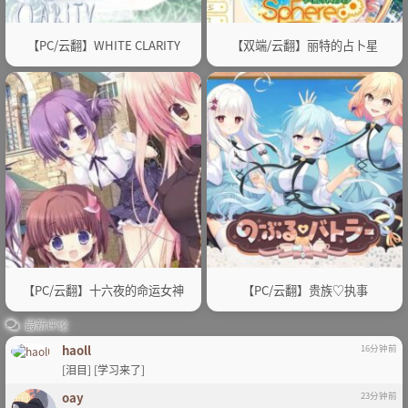
【PC/云翻】WHITE CLARITY
【双端/云翻】丽特的占卜星
【PC/云翻】十六夜的命运女神
【PC/云翻】贵族♡执事
最新评论
haoll
16分钟前
[泪目] [学习来了]
oay
23分钟前