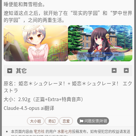
睡便能和舞雪相会。
遼知道这点之后，就开始了在“现实的学园”和“梦中世界
的学园”，之间的两重生活。
其它
原名：姫恋＊シュクレーヌ！+ 姫恋＊シュクレーヌ！ エク
ストラ
大小：2.92g（正篇+Extra+特典音声）
Claude-4.5-opus ai翻译
问题反馈|补链
大小姐
奇幻
恋爱
本页面内容由
宅方社
的用户
水影七月
投稿发布，如有侵犯您的权益请发送