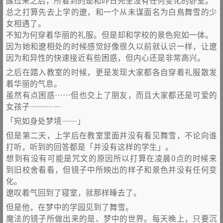
醒过来之后，所看到的是和昨日完全没有任何变化的卧室。
总之打算先去上学的遼，和一个从未谋面名为白鳥舞雪的少
女相遇了。
不知为何穿着华丽的礼服。但是却和学校的景色宛如一体。
因为她和遼相处的时候感觉好像很久以前就认识一样，让遼
因为和异性的快速接近有些困惑，但内心还是非常高兴。
之后在踏入教室的时候，更是发现大家都各自穿着礼服散发
着华丽的气息。
虽然有点困惑……但也交上了朋友，而且大家都还是可爱的
女孩子————
「宛如身处梦境――」
但是第二天，上学后在教室里面并没有看见舞雪，不论向谁
打听，听到的回答都是「并没有这样的学生」。
想到有没有可能是咒文的原因所以打算在凌晨0点的时候来
到旧校舍看看，但镜子中所映出的样子和景色并没有任何变
化。
遼叹着气回到了寝室，就那样睡去了。
但是他，在梦中的学园见到了舞雪。
魔法的镜子所做出来的是、梦中的世界。每天晚上，只要沉