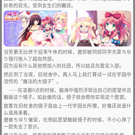
好奇的目光，受到女生们的瞩目。
当劳累无比终于迎来午休的时候，遼却被同班同学天菜ちゆ
り强行拖入了超自然部。
因为没有什么其他想加入的社团，所以姑且先暂定入部。
然后到了当夜，旧校舍中。两人马上就打算试一试在学园中
流传的“魔法的大镜子”。
——在凌晨0点的时候，脑海中强烈浮现出自己的愿望并且
触碰这个镜子。如此做的话，镜子就会帮你实现这个愿望。
放置在旧校舍的镜子是由上一代学园长所赠，好像还说是什
么道具来着。
遼被ちゆり催促，在想起愿望触碰镜子的时候，不小心摔了
一跤失去了意识。