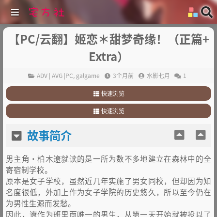
【PC/云翻】姬恋＊甜梦奇缘！（正篇+
Extra）
ADV | AVG |PC
,
galgame
3个月前
水影七月
1
快速浏览
1
.
故事简介
快速浏览
2
.
其它
1
.
故事简介
故事简介
2
.
其它
男主角・柏木遼就读的是一所为数不多地建立在森林中的全
寄宿制学校。
原本是女子学校，虽然近几年实施了男女同校，但却因为知
名度很低，外加上作为女子学院的历史悠久，所以至今仍在
为男性生源而发愁。
因此，遼作为班里面唯一的男生，从第一天开始就被投以了