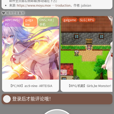
邮件至页面右侧邮箱(移动端在下方)
来源:
https://www.moyu.moe … troduction
，作者: julixian
或许您会喜欢
ADV | AVG |
galga
ONS | KR |
galgame
SLG | RPG
PC
me
手机
【PC/KR】as:9-nine- ARTEISIA
【RPG/机翻】Girls,be Monster!
登录后才能评论哦！