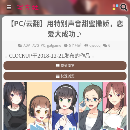
【PC/云翻】用特别声音甜蜜撒娇，恋
爱大成功♪
ADV | AVG |PC
,
galgame
5个月前
qwqqq
6
CLOCKUP于2018-12-21发布的作品
快速浏览
1
.
故事简介
快速浏览
2
.
其他
1
.
故事简介
2
.
其他