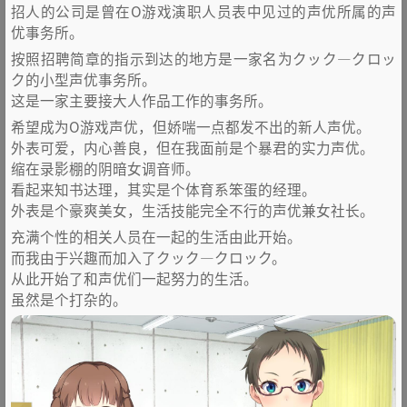
招人的公司是曾在O游戏演职人员表中见过的声优所属的声
优事务所。
按照招聘简章的指示到达的地方是一家名为クック―クロッ
ク的小型声优事务所。
这是一家主要接大人作品工作的事务所。
希望成为O游戏声优，但娇喘一点都发不出的新人声优。
外表可爱，内心善良，但在我面前是个暴君的实力声优。
缩在录影棚的阴暗女调音师。
看起来知书达理，其实是个体育系笨蛋的经理。
外表是个豪爽美女，生活技能完全不行的声优兼女社长。
充满个性的相关人员在一起的生活由此开始。
而我由于兴趣而加入了クック―クロック。
从此开始了和声优们一起努力的生活。
虽然是个打杂的。