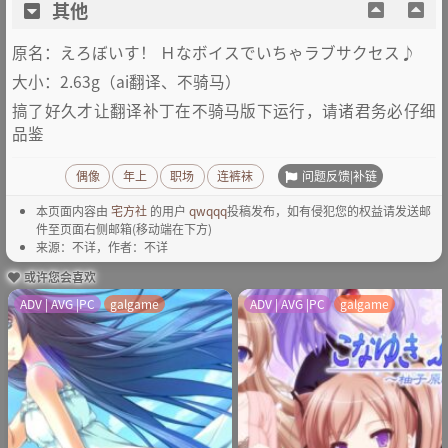
其他
原名：
えろぼいす！ Ｈなボイスでいちゃラブサクセス♪
大小：2.63g（ai翻译、不骑马）
搞了好久才让翻译补丁在不骑马版下运行，请诸君务必仔细
品鉴
问题反馈|补链
偶像
年上
职场
连裤袜
本页面内容由
宅方社
的用户
qwqqq
投稿发布，如有侵犯您的权益请发送邮
件至页面右侧邮箱(移动端在下方)
来源：不详，作者：不详
或许您会喜欢
ADV | AVG |PC
galgame
ADV | AVG |PC
galgame