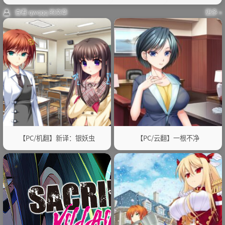
查看 qwqqq 的文章
更多 »
【PC/机翻】新译：银妖虫
【PC/云翻】一根不净