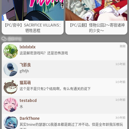
【PC/官中】SACRIFICE VILLAINS：
【PC/云翻】怪物公园2～寄宿诸神
牺牲恶棍
的少女～
最新评论
lxlxlxlxlx
刚刚
这是解密游戏吗？还是恐怖游戏
飞影良
1小时前
gfhfjh
猫耳萌
1小时前
这个是不是只有2个结局啊，有么有通关的说下
testabcd
1小时前
水
DarkThone
3小时前
其实9nine的瑟瑟CG我基本都是跳过了冲不动。但是全年龄我压根玩