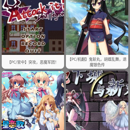
【PC/机翻】鬼斩丸，胡蝶乱舞，退
【PC/官中】突攻，恶魔军团！
魔银色传