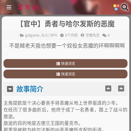
【官中】勇者与哈尔发斯的恶魔
galgame
,
SLG | RPG
6个月前
空屋先生
4
不是贼老天我也想要一个奴役女恶魔的环啊啊啊啊
快速浏览
1
.
故事简介
快速浏览
2
.
其他
1
.
故事简介
故事简介
2
.
其他
主角提欧是个决心要亲手将恶魔从地上世界驱逐的少年。
在经历了很多曲折后，他终于成了一名勇者，踏上了战斗的
旅途。
旅途的目的地是古德兰王国的曼克市。
那里是被称为哈尔法斯的凶恶恶魔所支配的街道。