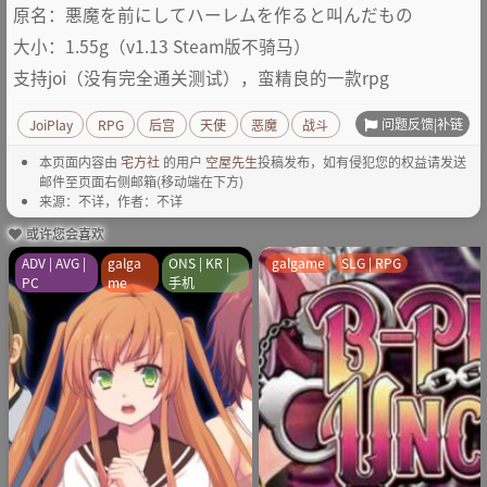
原名：悪魔を前にしてハーレムを作ると叫んだもの
大小：1.55g（v1.13 Steam版不骑马）
支持joi（没有完全通关测试），蛮精良的一款rpg
问题反馈|补链
JoiPlay
RPG
后宫
天使
恶魔
战斗
本页面内容由
宅方社
的用户
空屋先生
投稿发布，如有侵犯您的权益请发送
邮件至页面右侧邮箱(移动端在下方)
来源：不详，作者：不详
或许您会喜欢
ADV | AVG |
galga
ONS | KR |
galgame
SLG | RPG
PC
me
手机