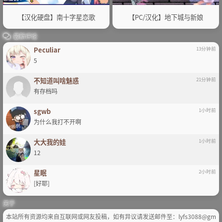
【汉化硬盘】南十字星恋歌
【PC/汉化】地下城与新娘
最新评论
Peculiar
13分钟前
5
不知道叫啥魅惑
21分钟前
有存档吗
sgwb
1小时前
为什么我打不开啊
大大我的娃
1小时前
12
星眠
2小时前
[好耶]
关于
本站所有资源均来自互联网或网友投稿，如有异议请发送邮件至：lyfs3088@gm