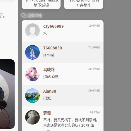
地下城镇
方舟地牢
所。
最新评论
czy666999
17分钟前
水
76608830
28分钟前
[emm]
乌歧路
31分钟前
[萌の疑惑]
Alan88
33分钟前
[放松]
梦蕊
1小时前
不对，我又死档了，我找不到原因。
大家还是老老实实的玩7.20吧 [泪
目…