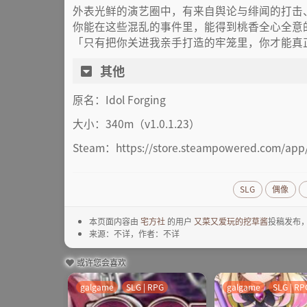
外表光鲜的演艺圈中，有来自舆论与绯闻的打击
你能在这些混乱的事件里，能得到桃香全心全意
「只有把你关进我亲手打造的牢笼里，你才能真
其他
原名：Idol Forging
大小：340m（v1.0.1.23）
Steam：https://store.steampowered.com/app
SLG
偶像
本页面内容由
宅方社
的用户
又菜又爱玩的挖草酱
投稿发布
来源：不详，作者：不详
或许您会喜欢
galgame
SLG | RPG
galgame
SLG | RP