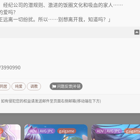
、经纪公司的潜规则、激进的饭圈文化和吸血的家人……
的爱吗？
正远离一切纷扰。所以……别想离开我，知道吗？」
/3990990
问题反馈|补链
同居
纯爱
调教
，如有侵犯您的权益请发送邮件至页面右侧邮箱(移动端在下方)
G
ADV | AVG |PC
galgame
ADV | AVG |PC
galgam