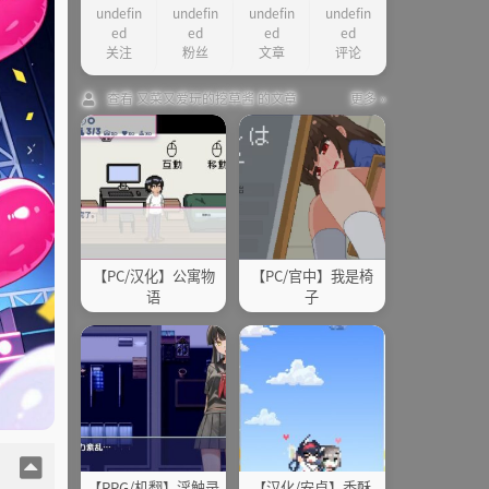
undefin
undefin
undefin
undefin
ed
ed
ed
ed
关注
粉丝
文章
评论
查看 又菜又爱玩的挖草酱 的文章
更多 »
【PC/汉化】公寓物
【PC/官中】我是椅
语
子
【RPG/机翻】淫触录
【汉化/安卓】香酥