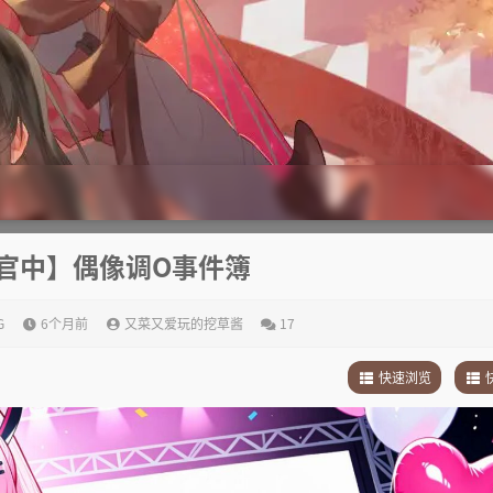
/官中】偶像调O事件簿
G
6个月前
又菜又爱玩的挖草酱
17
快速浏览
1
.
故事简介
1
.
2
.
其他
2
.