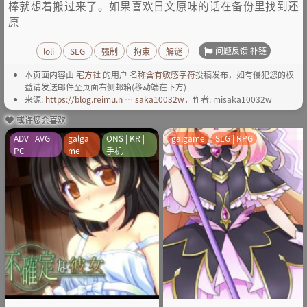
棒就想着搬过来了。如果喜欢日文原味的话在备份里找到还
原
问题反馈|补链
loli
SLG
强制
拘束
解谜
本页面内容由
宅方社
的用户
名称含有敏感字符
投稿发布，如有侵犯您的权
益请发送邮件至页面右侧邮箱(移动端在下方)
来源:
https://blog.reimu.n … saka10032w
，作者: misaka10032w
或许您会喜欢
ADV | AVG |
galga
ONS | KR |
galgame
SLG | RPG
PC
me
手机