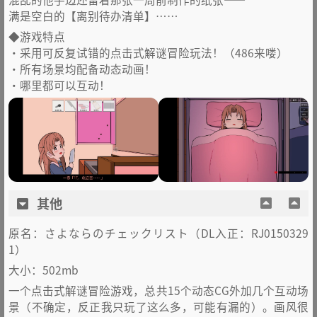
满是空白的【离别待办清单】……
◆游戏特点
・采用可反复试错的点击式解谜冒险玩法！（486来喽）
・所有场景均配备动态动画！
・哪里都可以互动！
其他
原名：さよならのチェックリスト（DL入正：RJ0150329
1）
大小：502mb
一个点击式解谜冒险游戏，总共15个动态CG外加几个互动场
景（不确定，反正我只玩了这么多，可能有漏的）。画风很