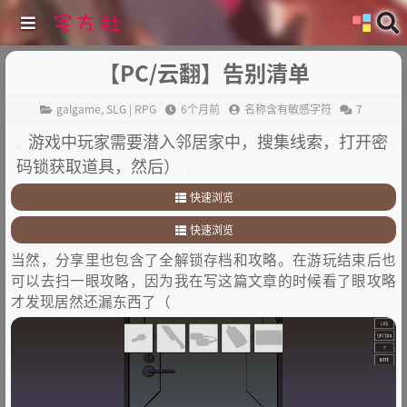
【PC/云翻】告别清单
galgame
,
SLG | RPG
6个月前
名称含有敏感字符
7
游戏中玩家需要潜入邻居家中，搜集线索，打开密
码锁获取道具，然后）
快速浏览
1
.
剧情简介
快速浏览
2
.
其他
1
.
剧情简介
当然，分享里也包含了全解锁存档和攻略。在游玩结束后也
2
.
其他
可以去扫一眼攻略，因为我在写这篇文章的时候看了眼攻略
才发现居然还漏东西了（