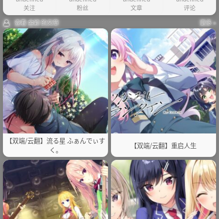
关注
粉丝
文章
评论
查看 金颖 的文章
更多 »
【双端/云翻】流る星 ふぁんでぃす
【双端/云翻】重启人生
く。