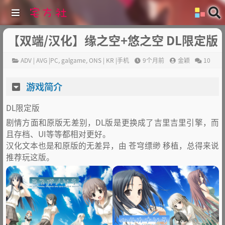
【双端/汉化】缘之空+悠之空 DL限定版
ADV | AVG |PC
,
galgame
,
ONS | KR |手机
9个月前
金颖
10
游戏简介
DL限定版
剧情方面和原版无差别，DL版是更换成了吉里吉里引擎，而
且存档、UI等等都相对更好。
汉化文本也是和原版的无差异，由 苍穹缥缈 移植，总得来说
推荐玩这版。