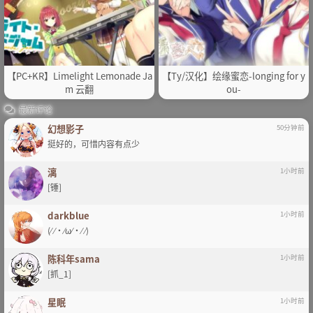
【PC+KR】Limelight Lemonade Ja
【Ty/汉化】绘缘蜜恋-longing for y
m 云翻
ou-
最新评论
幻想影子
50分钟前
挺好的，可惜内容有点少
漓
1小时前
[锤]
darkblue
1小时前
(⁄ ⁄•⁄ω⁄•⁄ ⁄)
陈科年sama
1小时前
[抓_1]
星眠
1小时前