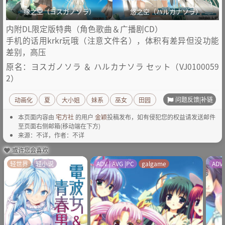
缘之空（ヨスガノソラ）
悠之空（ハルカナソラ）
内附DL限定版特典（角色歌曲＆广播剧CD）
手机的话用krkr玩哦（注意文件名），体积有差异但没功能
差别，高压
原名：ヨスガノソラ ＆ ハルカナソラ セット（VJ0100059
2）
问题反馈|补链
动画化
夏
大小姐
妹系
巫女
田园
本页面内容由
宅方社
的用户
金颖
投稿发布，如有侵犯您的权益请发送邮件
至页面右侧邮箱(移动端在下方)
来源：不详，作者：不详
或许您会喜欢
轻世界
轻小说
ADV | AVG |PC
galgame
ADV 