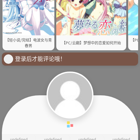
【轻小说/完结】电波女与青
【P
【PC/云翻】梦想中的恋爱如何开始
春男
登录后才能评论哦！
undefined
undefined
undefined
undefined