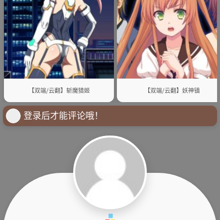
【双端/云翻】斩魔猎姬
【双端/云翻】妖神镇
登录后才能评论哦！