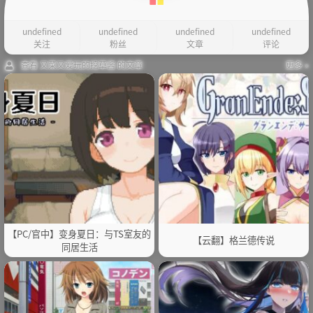
undefined
undefined
undefined
undefined
关注
粉丝
文章
评论
查看 又菜又爱玩的挖草酱 的文章
更多 »
【PC/官中】变身夏日：与TS室友的
【云翻】格兰德传说
同居生活