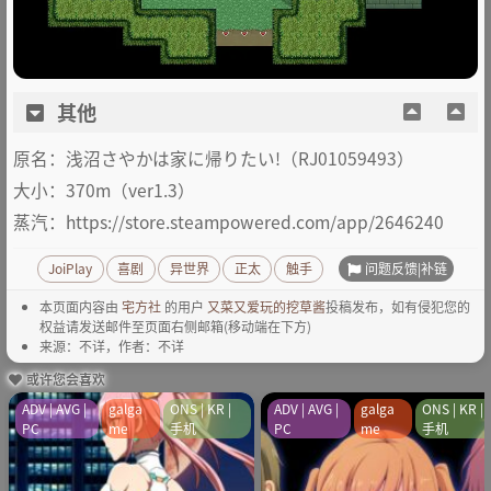
其他
原名：浅沼さやかは家に帰りたい!（RJ01059493）
大小：370m（ver1.3）
蒸汽：https://store.steampowered.com/app/2646240
问题反馈|补链
JoiPlay
喜剧
异世界
正太
触手
本页面内容由
宅方社
的用户
又菜又爱玩的挖草酱
投稿发布，如有侵犯您的
权益请发送邮件至页面右侧邮箱(移动端在下方)
来源：不详，作者：不详
或许您会喜欢
ADV | AVG |
galga
ONS | KR |
ADV | AVG |
galga
ONS | KR |
PC
me
手机
PC
me
手机