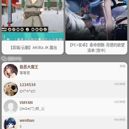
【PC+安卓】索命倒数-背德的欲望
【双端/云翻】AKiBa JK 露出
清单 [官中]
最新评论
极恶大魔王
刚刚
等等党
1234534
10分钟前
ლ(^o^ლ)
VIAYAN
22分钟前
[(ᗒᗣᗕ)՞] [抓_1]
wenhao
49分钟前
5