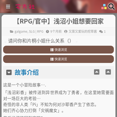
【RPG/官中】浅沼小姐想要回家
galgame
,
SLG | RPG
9个月前
又菜又爱玩的挖草酱
1
请问你和片桐小姐什么关系（）
快速浏览
1
.
故事介绍
快速浏览
2
.
其他
1
.
故事介绍
故事介绍
2
.
其他
这是一个小冒险故事….
「浅沼彩香」被传送到异世界成为了勇者，在这里她需要面
对一场巨大的考验…
奇怪的非人类「Pi」不知为何对沙耶香产生了依恋。
她们齐心协力打倒「灾祸魔女」。