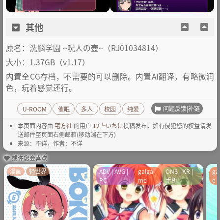
其他
原名：洗脳学園 ~呪人の壺~（RJ01034814）
大小：1.37GB（v1.17）
内置全CG存档，不需要的可以删除。内置AI翻译，有略微润
色，玩着感觉还行。
问题反馈|补链
U-ROOM
催眠
多人
校园
纯爱
本页面内容由
宅方社
的用户
12╚いちに
投稿发布，如有侵犯您的权益请发
送邮件至页面右侧邮箱(移动端在下方)
来源：不详，作者：不详
或许您会喜欢
漫画
轻世界
ADV | AVG |
galga
ONS | KR |
ga
PC
me
手机
e