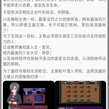
不能带走川去静，就会失去生命。
于是他决定相信正光叶的说法，并照做。
川去静和主角一样，都是诅咒之力的使用者，拥有最强的力
量，所以即使正面交锋，也不可能打败她，更别说洗脑她
了！
为了实现这一目标，主角必须首先搞定三位在校内支持她权
力的人：
日语教师兼校医入交·爱花；
校内最美的少女大日·恭奈；
以及始终陪伴在她秘书身边的富家女白金圆，以消除她所设
置的障碍。
为了最终夺取校长的职位，主角和叶潜入学校，运用洗脑的
力量从内部摧毁纪律……