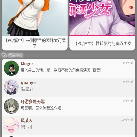
【PC/繁中】來到家里的表妹太可爱
【PC/官中】性转契约与痴汉少女
了
最新评论
Moger
1分钟前
带入男二的话，是一款很不错的角色扮演类 [很赞]
qiianye
4分钟前
[猫猫2]
环游多是无趣
8分钟前
可恶啊，怎么流程这么短
风某人
12分钟前
[愕~?!]