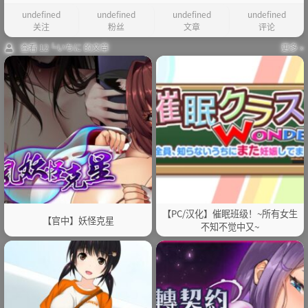
undefined
undefined
undefined
undefined
关注
粉丝
文章
评论
查看 12╚いちに 的文章
更多 »
【PC/汉化】催眠班级！~所有女生
【官中】妖怪克星
不知不觉中又~