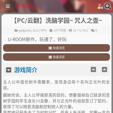
【PC/云翻】洗脑学园~ 咒人之壶~
galgame
,
SLG | RPG
10个月前
12╚いちに
9
U-ROOM新作，玩通了，好玩
快速浏览
1
.
游戏简介
快速浏览
2
.
其他
1
.
游戏简介
游戏简介
2
.
其他
主人公中道优树半夜醒来，发现身边有个名叫正光叶的女
孩。
据她所说，主人公怀揣邪恶的目的，想要毁掉自己就读的圣
树学园的学生会长川去静，并与正光叶的叔叔签订了契约，
获得了可以随意洗脑和控制他人的力量。
虽然他已经失去了当时的记忆，但有人告诉他，如果一年内