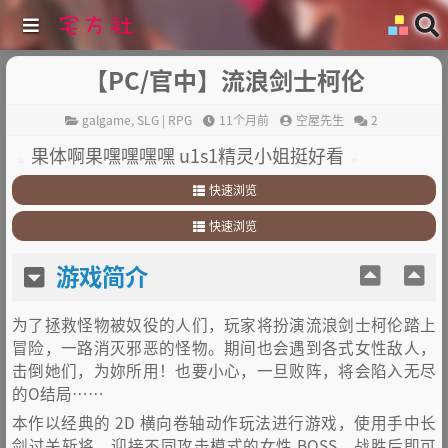
【PC/官中】流浪剑士柯伦
galgame
,
SLG | RPG
11个月前
空屋先生
2
果体啊果嘿嘿嘿嘿 u1s1精灵小姐挺好看
快速浏览
1
.
游戏简介
快速浏览
2
.
其他
1
.
游戏简介
游戏简介
2
.
其他
为了拯救怪物被奴役的人们，玩家将扮演流浪剑士柯伦踏上
冒险，一路消灭邪恶的怪物。期间也会遇到各式女性敌人，
击倒她们，为妳所用！也要小心，一旦败阵，将会陷入无尽
的O结局……
本作以经典的 2D 横向卷轴动作玩法进行游戏，使用手中长
剑过关斩将，迎接不同攻击模式的女性 BOSS，战胜后即可