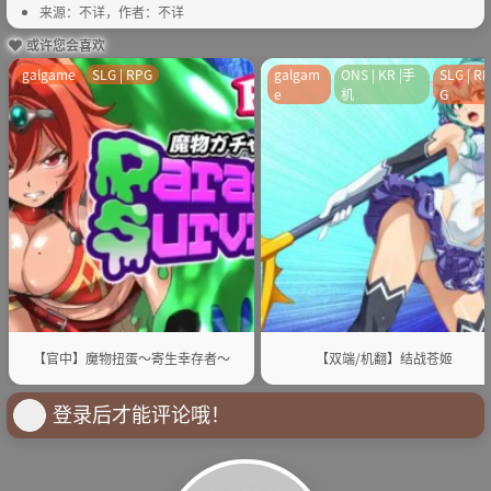
来源：不详，作者：不详
或许您会喜欢
galgame
SLG | RPG
galgam
ONS | KR |手
SLG | R
e
机
G
【官中】魔物扭蛋～寄生幸存者～
【双端/机翻】结战苍姬
登录后才能评论哦！