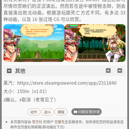
尽情欣赏她们的涩涩演出。然而若在途中被怪物击倒，则会
直接演出败北动画。根据游玩跟死亡方式不同，有多达 33
种动画，以及 16 张过场 CG 可以欣赏。
其他
蒸汽：https://store.steampowered.com/app/2311840
大小：150m（v1.01）
z确认，x取消（老常见了）
问题反馈|补链
动作
战斗
横版
本页面内容由
宅方社
的用户
空屋先生
投稿发布，如有侵犯您的权益请发送
邮件至页面右侧邮箱(移动端在下方)