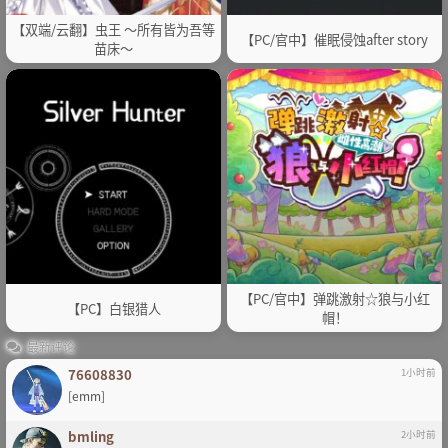
【双端/云翻】虫王 ～所有皆为吾等
【PC/官中】催眠侵蚀after story
苗床～
【PC/官中】弹跳激射☆狼与小红
【PC】白银猎人
帽！
最新评论
76608830
1小时前
[emm]
bmling
2小时前