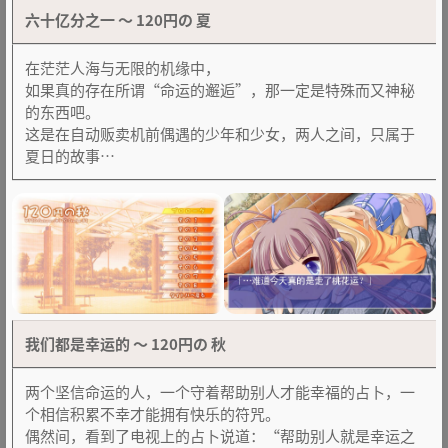
六十亿分之一 ～ 120円の 夏
在茫茫人海与无限的机缘中，
如果真的存在所谓“命运的邂逅”，那一定是特殊而又神秘
的东西吧。
这是在自动贩卖机前偶遇的少年和少女，两人之间，只属于
夏日的故事…
我们都是幸运的 ～ 120円の 秋
两个坚信命运的人，一个守着帮助别人才能幸福的占卜，一
个相信积累不幸才能拥有快乐的符咒。
偶然间，看到了电视上的占卜说道：“帮助别人就是幸运之