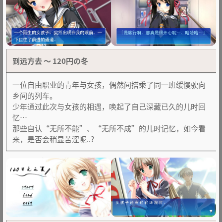
到远方去 ～ 120円の冬
一位自由职业的青年与女孩，偶然间搭乘了同一班缓慢驶向
乡间的列车。
少年通过此次与女孩的相遇，唤起了自己深藏已久的儿时回
忆…
那些自认“无所不能”、“无所不成”的儿时记忆，如今看
来，是否会稍显苦涩呢..?