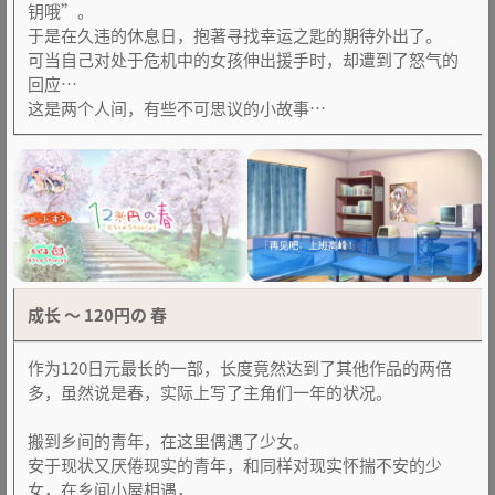
钥哦”。
于是在久违的休息日，抱著寻找幸运之匙的期待外出了。
可当自己对处于危机中的女孩伸出援手时，却遭到了怒气的
回应…
这是两个人间，有些不可思议的小故事…
成长 ～ 120円の 春
作为120日元最长的一部，长度竟然达到了其他作品的两倍
多，虽然说是春，实际上写了主角们一年的状况。
搬到乡间的青年，在这里偶遇了少女。
安于现状又厌倦现实的青年，和同样对现实怀揣不安的少
女，在乡间小屋相遇，