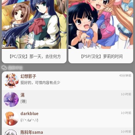
【PC/汉化】那一天，去往何方
【PSP/汉化】萝莉的时间
最新评论
幻想影子
43分钟前
挺好的，可惜内容有点少
漓
1小时前
[锤]
darkblue
1小时前
(⁄ ⁄•⁄ω⁄•⁄ ⁄)
陈科年sama
1小时前