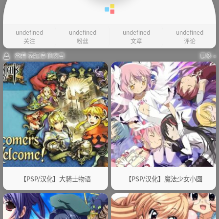
undefined
undefined
undefined
undefined
关注
粉丝
文章
评论
查看 落红凊 的文章
更多 »
【PSP/汉化】大骑士物语
【PSP/汉化】魔法少女小圆