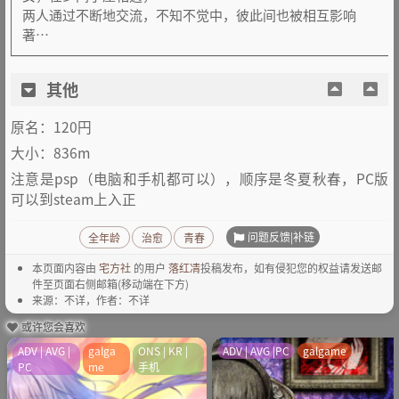
两人通过不断地交流，不知不觉中，彼此间也被相互影响
著…
其他
原名：120円
大小：836m
注意是psp（电脑和手机都可以），顺序是冬夏秋春，PC版
可以到steam上入正
问题反馈|补链
全年龄
治愈
青春
本页面内容由
宅方社
的用户
落红凊
投稿发布，如有侵犯您的权益请发送邮
件至页面右侧邮箱(移动端在下方)
来源：不详，作者：不详
或许您会喜欢
ADV | AVG |
galga
ONS | KR |
ADV | AVG |PC
galgame
PC
me
手机