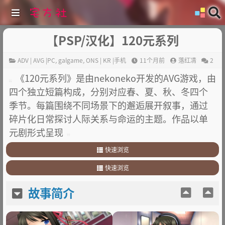
【PSP/汉化】120元系列
ADV | AVG |PC
,
galgame
,
ONS | KR |手机
11个月前
落红凊
2
《120元系列》是由nekoneko开发的AVG游戏，由
四个独立短篇构成，分别对应春、夏、秋、冬四个
季节。每篇围绕不同场景下的邂逅展开叙事，通过
碎片化日常探讨人际关系与命运的主题。作品以单
元剧形式呈现
快速浏览
1
.
故事简介
快速浏览
2
.
其他
1
.
故事简介
故事简介
2
.
其他