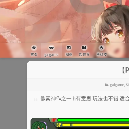
首页
galgame
图箱
轻世界
黑科技
【
galgame
,
S
像素神作之一 h有意思 玩法也不错 