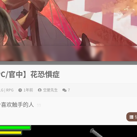
PC/官中】花恐惧症
LG | RPG
1年前
空屋先生
7
适合喜欢触手的人
1
.
2
.