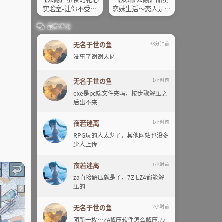
实验室-让你不受伤
恋妹生活～恋人是哥
的十种方法
哥～
最新评论
无名于世の鱼
33分钟前
没事了谢谢大佬
无名于世の鱼
1小时前
exe是pc端文件夹吗，按步骤解压之
后出不来
夜若迷离
1小时前
RPG玩的人太少了，其他网站也没多
少人上传
夜若迷离
1小时前
za直接解压就是了，7Z LZ4都能解
压的
无名于世の鱼
2小时前
萌新一枚…ZA解压软件怎么解压.7z