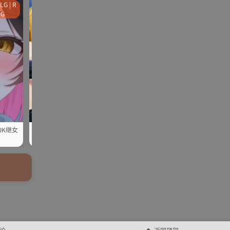
LG | R
galga
ONS | KR |
SLG | R
galgame
SLG | RPG
PG
me
手机
PG
JK继女
【PC/云翻】青梅竹马凪从不掩
【rpg/官中】诅咒铠甲2灵魔女传奇
意