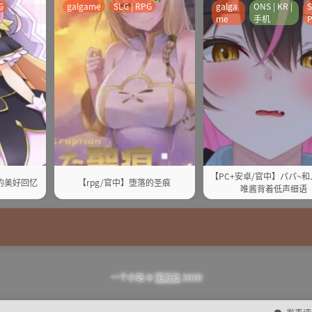
G
galgame
SLG | RPG
galga
ONS | KR |
S
me
手机
【PC+安卓/官中】パパ~和
的美好回忆
【rpg/官中】堕落的圣痕
唯酱背着低声细语
一个小站 ©
宅方社
2020