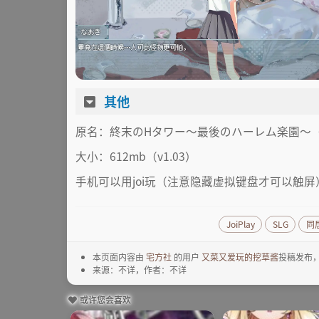
其他
原名：終末のHタワー～最後のハーレム楽園～（RJ
大小：612mb（v1.03）
手机可以用joi玩（注意隐藏虚拟键盘才可以触
JoiPlay
SLG
同
本页面内容由
宅方社
的用户
又菜又爱玩的挖草酱
投稿发布
来源：不详，作者：不详
或许您会喜欢