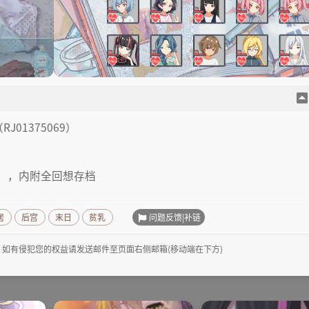
01375069）
屏），内附全回想存档
问题反馈|补链
居
后宫
末日
贫乳
，如有侵犯您的权益请发送邮件至页面右侧邮箱(移动端在下方)