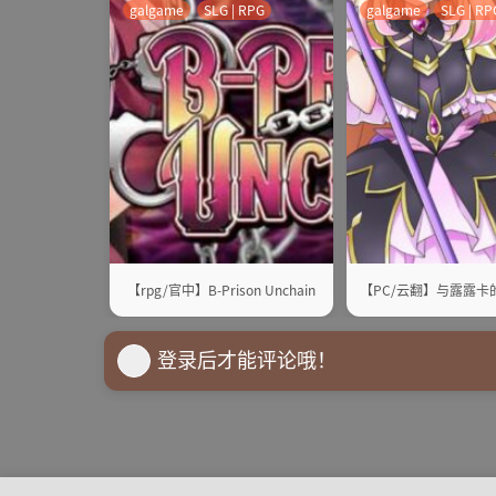
galgame
SLG | RPG
galgame
SLG | RP
【rpg/官中】B-Prison Unchain
【PC/云翻】与露露卡
登录后才能评论哦！