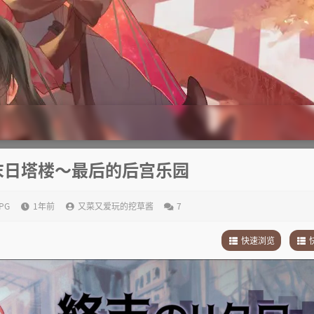
末日塔楼～最后的后宫乐园
RPG
1年前
又菜又爱玩的挖草酱
7
快速浏览
1
.
故事简介
1
.
2
.
其他
2
.