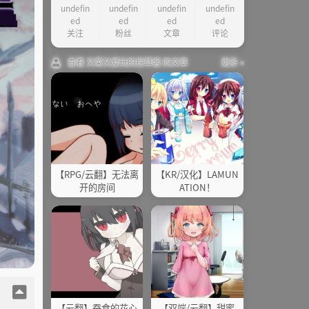
undefin
undefin
undefin
undefin
ed
ed
ed
ed
关注
粉丝
文章
评论
查看 又菜又爱玩的挖草酱 的文章
更多 »
【RPG/云翻】无法离
【KR/汉化】LAMUN
开的房间
ATION！
【云翻】蚕食的花心
【双端/云翻】甜蜜