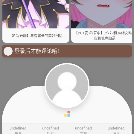
【PC+安卓/官中】パパ~和JK继女唯
【PC/云翻】与露露卡的美好回忆
背着低声细语
登录后才能评论哦！
undefined
undefined
undefined
undefined
关注
粉丝
文章
评论