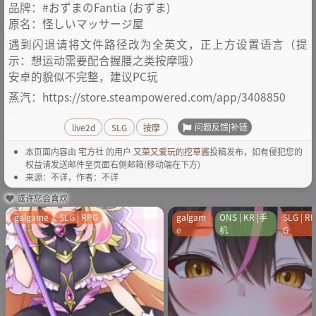
品牌：#おずまのFantia (おずま)
原名：怪しいマッサージ屋
遇到闪退请将文件路径改为全英文，正上方设置语言（提
示：想运动需要配合握腰之类按摩哦）
安卓的貌似不完整，建议PC玩
蒸汽：https://store.steampowered.com/app/3408850
问题反馈|补链
live2d
SLG
按摩
本页面内容由
宅方社
的用户
又菜又爱玩的挖草酱
投稿发布，如有侵犯您的
权益请发送邮件至页面右侧邮箱(移动端在下方)
来源：不详，作者：不详
或许您会喜欢
galgame
SLG | RPG
galgam
ONS | KR |手
SLG | R
e
机
G