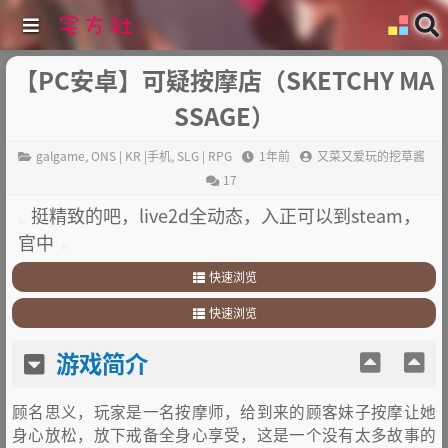
【PC安卓】可疑按摩店（SKETCHY MA
SSAGE）
galgame
,
ONS | KR |手机
,
SLG | RPG
1年前
又菜又爱玩的挖草酱
17
挺精致的吧，live2d全动态，入正可以到steam，
官中
快速浏览
1
.
游戏简介
快速浏览
2
.
其他
1
.
游戏简介
游戏简介
2
.
其他
顾名思义，玩家是一名按摩师，给到来的顾客妹子按摩让她
身心放松，放下戒备全身心享受，这是一个没有太多故事的