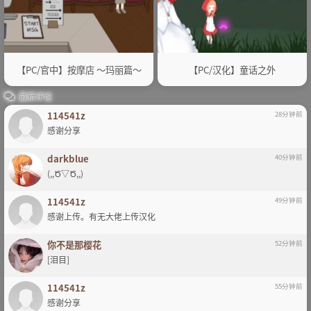
【PC/官中】按摩店 ～玛丽篇～
【PC/汉化】童话之外
最新评论
114541z
28分钟前
感谢分享
darkblue
40分钟前
(,,Ծ▽Ծ,,)
114541z
49分钟前
感谢上传。有无大佬上传汉化
你不是那樱花
52分钟前
[泪目]
114541z
55分钟前
感谢分享