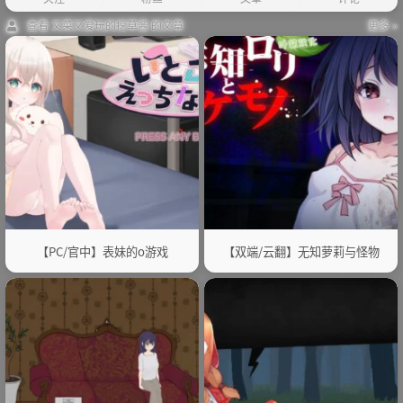
查看 又菜又爱玩的挖草酱 的文章
更多 »
【PC/官中】表妹的o游戏
【双端/云翻】无知萝莉与怪物