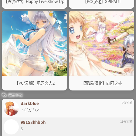
【PC/官中】Happy Live Show Up!
【PC/汉化】SPIRAL!!
【PC/云翻】见习恋人2
【双端/汉化】向阳之处
最新评论
darkblue
9分钟前
ヽ( `д´*)ノ
99158hhbbh
11分钟前
6