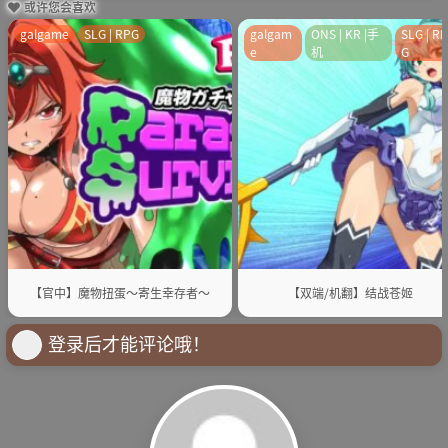
或许您会喜欢
galgame
SLG | RPG
galgam
ONS | KR |手
SLG | R
e
机
G
【官中】魔物扭蛋～寄生幸存者～
【双端/机翻】结战苍姬
登录后才能评论哦！