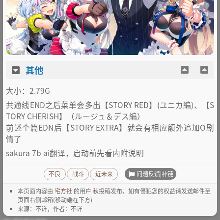
其他
大小：2.79G
共通线END之后菜单会多出【STORY RED】(ユニカ編)、【S
TORY CHERISH】（ルージュ＆デス編）
前述个篇EDN后【STORY EXTRA】就会有相应额外追加O剧
情了
sakura 7b ai翻译，启动前先看内附说明
问题反馈|补链
不良
战斗
近未来
本页面内容由
宅方社
的用户
秋
投稿发布，如有侵犯您的权益请发送邮件至
页面右侧邮箱(移动端在下方)
来源：不详，作者：不详