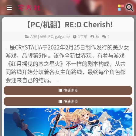
【PC/机翻】RE:D Cherish!
ADV | AVG |PC
,
galgame
1年前
秋
4
是CRYSTALiA于2022年2月25日制作发行的美少女
游戏，品牌第5作 。该作全新世界观，有着与游戏
《红月摇曳的恋之星火》不一样的剧本构成，从共
同路线开始分歧着各女主角路线，最终每个角色都
会迎来自己的结局。
快速浏览
1
.
剧情简介
快速浏览
2
.
其他
1
.
剧情简介
2
.
其他