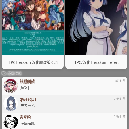
【PC】erasqn 汉化魔改版 0.52
【PC/汉化】eraSumireTeru
最新评论
麒麒麟麟
5分钟前
[痛哭]
qwerq11
17分钟前
[失去高光]
炎帝哈
21分钟前
[左蹦右跳]