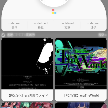
undefined
undefined
undefined
undefined
关注
粉丝
文章
评论
查看 ⿰⿱⿰⿹ 的文章
更多 »
【PC/汉化】era悪魔でメイド
【PC/汉化】eraTheWorld