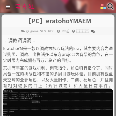
【PC】eratohoYMAEM
galgame
,
SLG | RPG
1年前
⿰⿱⿰⿹
调教调调调
EratohoYM是一款以调教为核心玩法的Era，其主要内容为通
过购买、调教、出售诸多以东方project为背景的角色，在一
定时限内完成拥有百万元资产的目标。
其拥有丰富的游戏机制，调教指令，角色特有指令等，同时
具备一定的挑战性和不错的多周目游玩体验。目前拥有截至
天空璋的全部角色，以及大量旧作、二创、梗角色，并且拥
有相对较多的口上（辉针城前）和大量日常事件。