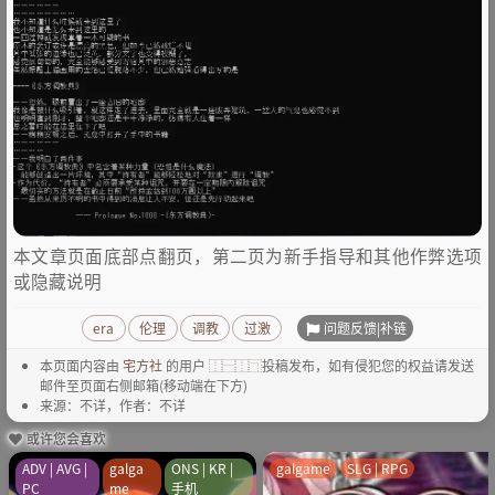
本文章页面底部点翻页，第二页为新手指导和其他作弊选项
或隐藏说明
问题反馈|补链
era
伦理
调教
过激
本页面内容由
宅方社
的用户
⿰⿱⿰⿹
投稿发布，如有侵犯您的权益请发送
邮件至页面右侧邮箱(移动端在下方)
来源：不详，作者：不详
或许您会喜欢
ADV | AVG |
galga
ONS | KR |
galgame
SLG | RPG
PC
me
手机