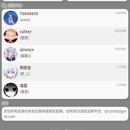
最新评论
76608830
14分钟前
[emm]
cutter
48分钟前
[惬意]
qiianye
50分钟前
[猫猫3]
狗修金
1小时前
[抓_1]
海棠
1小时前
[惬意]
关于
本站所有资源均来自互联网或网友投稿，如有异议请发送邮件至：lyfs3088@gm
ail.com