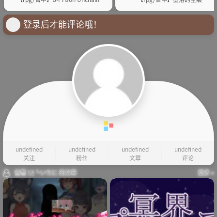
登录后才能评论哦！
undefined
undefined
undefined
undefined
关注
粉丝
文章
评论
查看 12╚いちに 的文章
更多 »