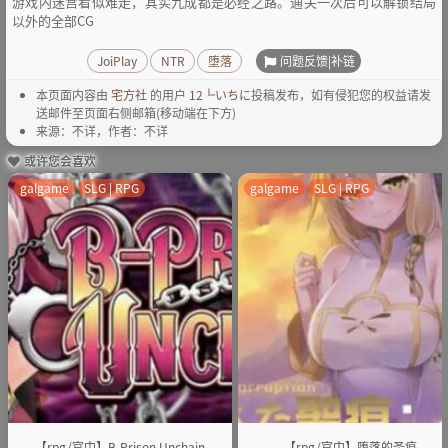
游戏内迷宫看似难走，其实九成都是必经之路。通关一次后可以解锁结局
以外的全部CG
问题反馈|补链
JoiPlay
NTR
堕落
本页面内容由
宅方社
的用户
12╚いちに
投稿发布，如有侵犯您的权益请发
送邮件至页面右侧邮箱(移动端在下方)
来源：不详，作者：不详
或许您会喜欢
galgame
SLG | RPG
galgame
SLG | RPG
【rpg/官中】B-Prison Unchain
【rpg/官中】堕落的圣痕