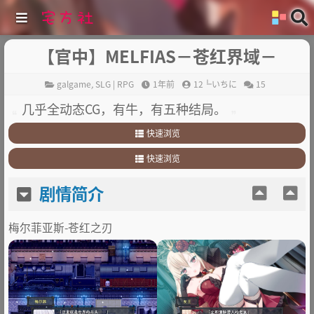
【官中】MELFIAS－苍红界域－
galgame
,
SLG | RPG
1年前
12╚いちに
15
几乎全动态CG，有牛，有五种结局。
快速浏览
1
.
剧情简介
快速浏览
2
.
其他
1
.
剧情简介
剧情简介
2
.
其他
梅尔菲亚斯-苍红之刃