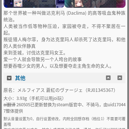
那个世界被一种叫做达克利马 (Daclima) 的高等吸血鬼种族
统治。
人类被当作低等物种压迫，家园被夺走，不得不聚居在一
起。
叛徒猎人梅尔菲，身为达克里玛人却杀死了达克里玛，和他
的人类伙伴静真
来到圣城，讨伐达克里玛女王。
爱一个人就会导致另一个人垮台的故事
想要吞噬少女的男人，以及想要夺走主角生命的女人。
其他
原名：メルフィアス 蒼紅のヴァージェ（RJ01345367）
大小：3.93g（手机可以用joi玩）
ai翻译
260505已更新替换为steam版官中、不骑马，由uid17044
7整体提供
默认音量设置为0，自行设置修改，内附全回想存档（档位1）不需要可覆
盖哦