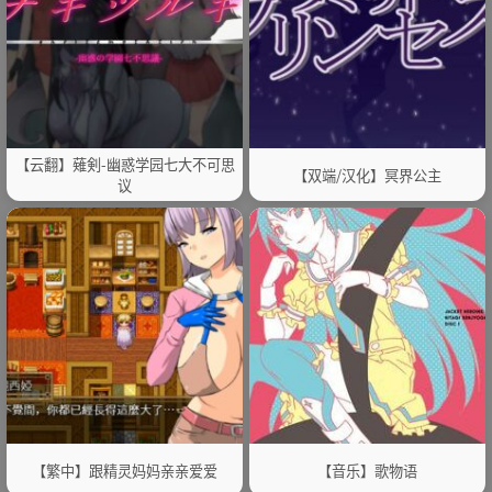
【云翻】薙剣-幽惑学园七大不可思
【双端/汉化】冥界公主
议
【繁中】跟精灵妈妈亲亲爱爱
【音乐】歌物语