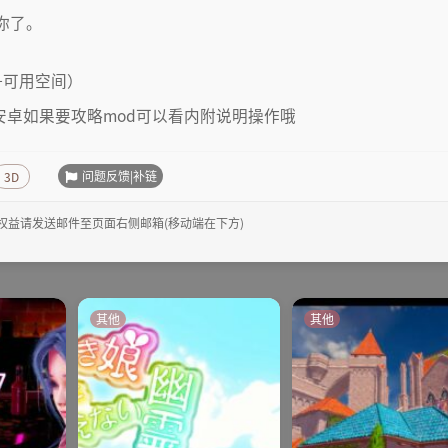
你了。
G+可用空间）
略。安卓如果要攻略mod可以看内附说明操作哦
问题反馈|补链
3D
权益请发送邮件至页面右侧邮箱(移动端在下方)
其他
其他