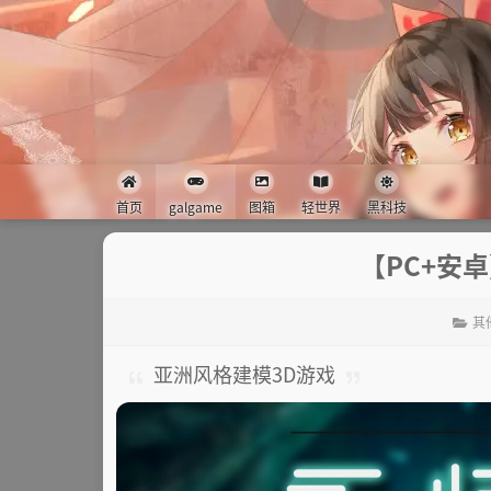
首页
galgame
图箱
轻世界
黑科技
【PC+安卓
其
亚洲风格建模3D游戏