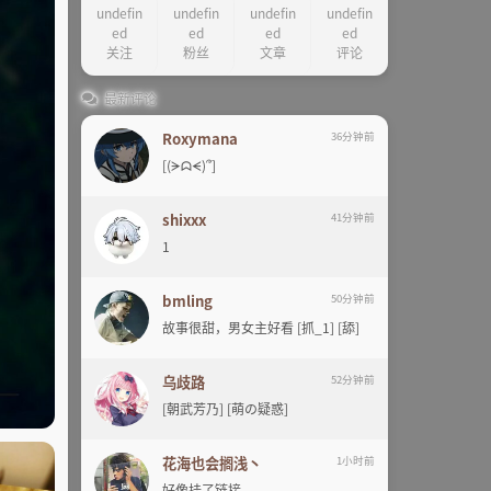
undefin
undefin
undefin
undefin
ed
ed
ed
ed
关注
粉丝
文章
评论
最新评论
Roxymana
36分钟前
[(ᗒᗣᗕ)՞]
shixxx
41分钟前
1
bmling
50分钟前
故事很甜，男女主好看 [抓_1] [舔]
乌歧路
52分钟前
[朝武芳乃] [萌の疑惑]
花海也会搁浅丶
1小时前
好像挂了链接