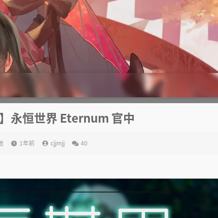
】永恒世界 Eternum 官中
他
1年前
cjjmjj
40