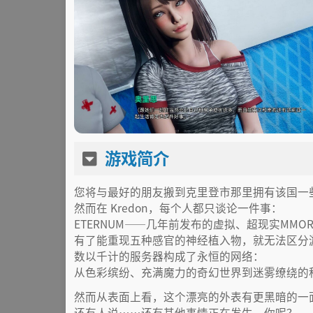
游戏简介
您将与最好的朋友搬到克里登市那里拥有该国一
然而在 Kredon，每个人都只谈论一件事：
ETERNUM——几年前发布的虚拟、超现实MM
有了能重现五种感官的神经植入物，就无法区分
数以千计的服务器构成了永恒的网络：
从色彩缤纷、充满魔力的奇幻世界到迷雾缭绕的
然而从表面上看，这个漂亮的外表有更黑暗的一
还有人说……还有其他事情正在发生。你呢？