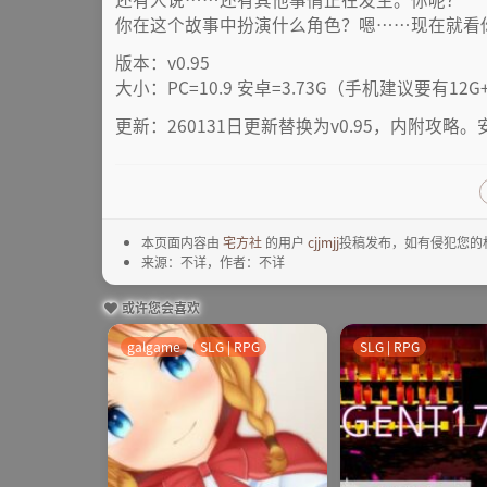
你在这个故事中扮演什么角色？嗯……现在就看
版本：v0.95
大小：PC=10.9 安卓=3.73G（手机建议要有12
更新：260131日更新替换为v0.95，内附攻
本页面内容由
宅方社
的用户
cjjmjj
投稿发布，如有侵犯您的
来源：不详，作者：不详
或许您会喜欢
galgame
SLG | RPG
SLG | RPG