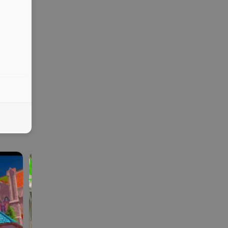
galgame
SLG | RPG
galga
ONS | KR |
SLG |
me
手机
PG