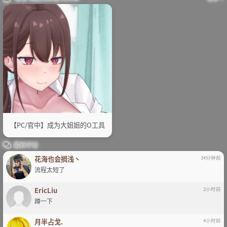
【PC/官中】成为大姐姐的O工具
最新评论
花海也会搁浅丶
34分钟前
流程太短了
EricLiu
2小时前
蹲一下
月半占戈.
4小时前