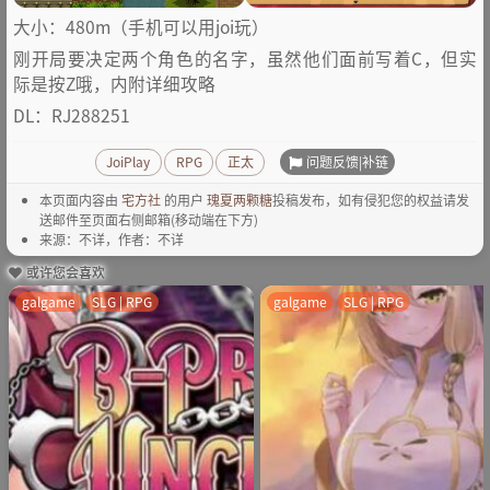
大小：480m（手机可以用joi玩）
刚开局要决定两个角色的名字，虽然他们面前写着C，但实
际是按Z哦，内附详细攻略
DL：RJ288251
问题反馈|补链
JoiPlay
RPG
正太
本页面内容由
宅方社
的用户
瑰夏两颗糖
投稿发布，如有侵犯您的权益请发
送邮件至页面右侧邮箱(移动端在下方)
来源：不详，作者：不详
或许您会喜欢
galgame
SLG | RPG
galgame
SLG | RPG