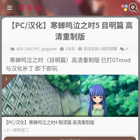
【PC/汉化】寒蝉鸣泣之时5 目明篇 高
清重制版
ADV | AVG |PC
,
galgame
1年前
狂炫泥岩小姐的脚脚
4
寒蝉鸣泣之时（目明篇）高清重制版 已打07mod
与汉化补丁 即下即玩
1
【PC/汉化】寒蝉鸣泣之时4 暇溃篇 高清重制版
>上一部传送门