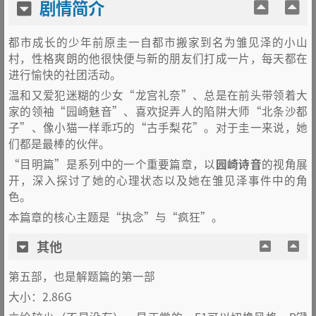
剧情简介
都市成长的少年前原圭一自都市搬家到名为雏见泽的小山
村，性格爽朗的他很快便与新的朋友们打成一片，每天都在
进行愉快的社团活动。
温和又爱犯迷糊的少女“龙宫礼奈”、总是在前头带领着大
家的领袖“园崎魅音”、喜欢捉弄人的陷阱大师“北条沙都
子”、像小猫一样乖巧的“古手梨花”。对于圭一来说，她
们都是最棒的伙伴。
“目明篇”是系列中的一个重要篇章，以
园崎诗音
的视角展
开，深入探讨了她的心理状态以及她在雏见泽事件中的角
色。
本篇章的核心主题是“执念”与“疯狂”。
其他
第五部，也是解题篇的第一部
大小：2.86G