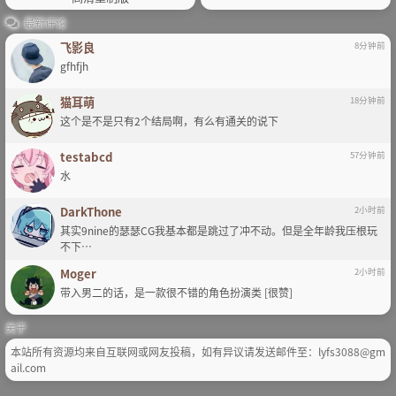
最新评论
飞影良
8分钟前
gfhfjh
猫耳萌
18分钟前
这个是不是只有2个结局啊，有么有通关的说下
testabcd
57分钟前
水
DarkThone
2小时前
其实9nine的瑟瑟CG我基本都是跳过了冲不动。但是全年龄我压根玩
不下…
Moger
2小时前
带入男二的话，是一款很不错的角色扮演类 [很赞]
关于
本站所有资源均来自互联网或网友投稿，如有异议请发送邮件至：lyfs3088@gm
ail.com