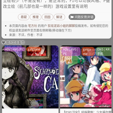
立绘较少（不是没有），是正常的，F1可以切换风格、P键
改立绘（前几部也是一样的）游戏设置里有说明
问题反馈|补链
悬疑
推理
田园
解谜
本页面内容由
宅方社
的用户
狂炫泥岩小姐的脚脚
投稿发布，如有侵犯您的
权益请发送邮件至页面右侧邮箱(移动端在下方)
来源：不详，作者：不详
或许您会喜欢
ADV | AVG |PC
galgame
ADV | AVG |
galga
ONS | KR |
PC
me
手机
【PSP/汉化】侦探歌剧：少女福尔摩