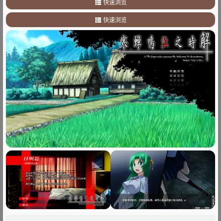
快速浏览
1
.
剧情简介
快速浏览
2
.
其他
1
.
剧情简介
2
.
其他