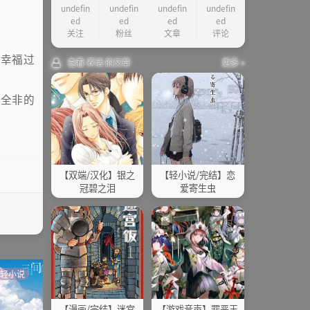
undefin
undefin
undefin
undefin
ed
ed
ed
ed
关注
粉丝
文章
评论
为幸福过
查看 养活 的文章
更多 »
目全非的
【双端/汉化】银之
【轻小说/完结】恋
冠碧之泪
爱寄生虫
轻小说
轻世界
轻小说
【漫画/完结】迷宫
【游戏音声】罪恶王