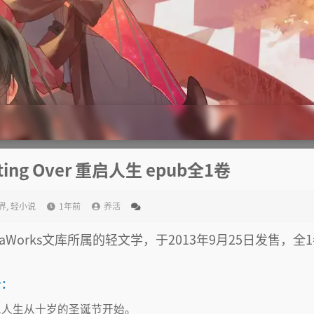
ing Over 重启人生 epub全1卷
界
,
轻小说
1年前
养活
aWorks文库所属的轻文学，于2013年9月25日发售，全
介：
二人生从十岁的圣诞节开始。