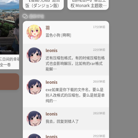
饭（ダンジョン飯）
权 Monark 主题歌&
插曲CD
最新评论
羽
17分钟前
蓝色小狗 [啊啊]
leonis
22分钟前
还有压缩包格式，有的时候压缩包格
三日间的幸福EPUB
【轻小说/完结】恋爱寄生虫
式也会影响解压，比如有的rar格式
全一卷
能解…
leonis
26分钟前
exe如果是你下载的文件名，要么是
别人改格式的压缩包，要么是就是单
纯的…
leonis
28分钟前
我去，回复到错人了
leonis
29分钟前