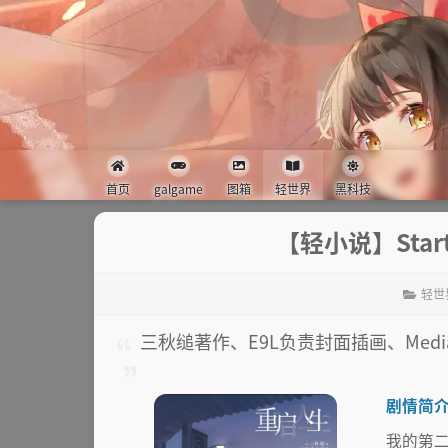
首页
galgame
图箱
轻世界
黑科技
【轻小说】Start
轻世
三秋缒著作、E9L负责封面插画、Medi
剧情简
我的第