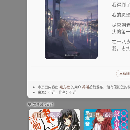
我得到
我的愿
尽管朝
头的第
在十八
我，忠
三秋縋
本页面内容由
宅方社
的用户
养活
投稿发布，如有侵犯您的权
来源：不详，作者：不详
或许您会喜欢
轻世界
轻小说
轻世界
轻小说