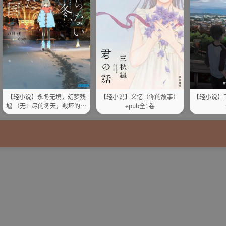
【轻小说】永冬无境，幻梦残
【轻小说】义忆（你的故事）
【轻小说】
墟 （无止尽的冬天，毁坏的梦
epub全1卷
之国）