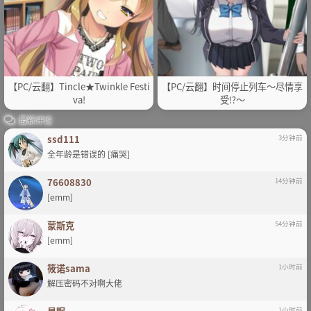
【PC/云翻】Tincle★Twinkle Festi
【PC/云翻】时间停止列车～尽情享
va!
受⁉～
最新评论
ssd111
3分钟前
全年龄是错误的 [痛哭]
76608830
14分钟前
[emm]
蒙斯克
54分钟前
[emm]
筱诺sama
1小时前
解压密码不对啊大佬
1小时前