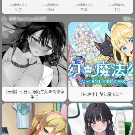
undefined
undefined
undefined
undefined
关注
粉丝
文章
评论
查看 Suraiiman 的文章
更多 »
【云翻】七日间 与陌生女JK的密室
【PC官中】梦幻魔法公主
生活