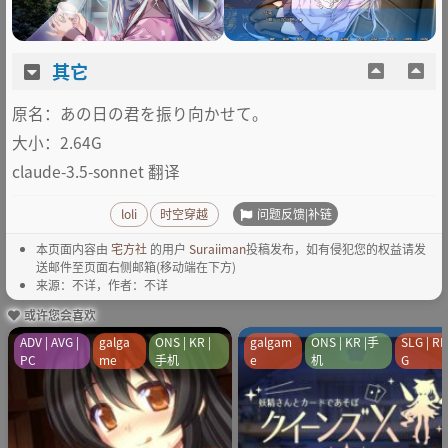
其它
原名：あの日の君を振り向かせて。
大小：2.64G
claude-3.5-sonnet 翻译
问题反馈|补链
loli
时空穿越
本页面内容由
宅方社
的用户
Suraiiman
投稿发布，如有侵犯您的权益请发
送邮件至页面右侧邮箱(移动端在下方)
来源：不详，作者：不详
或许您会喜欢
ADV | AVG |
galga
ONS | KR |
galgam
ONS | KR |手
SLG | R
PC
me
手机
e
机
G