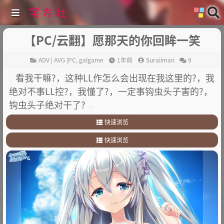
【PC/云翻】愿那天的你回眸一笑
ADV | AVG |PC
,
galgame
1年前
Suraiiman
9
看我干嘛?，这种LL作怎么会出现在我这里的?，我
绝对不事LL控?，我懂了?，一定事钩虫头子害的?，
钩虫头子绝对干了?
快速浏览
1
.
故事介绍
快速浏览
2
.
其它
1
.
故事介绍
2
.
其它