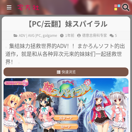
【PC/云翻】妹スパイラル
ADV | AVG |PC
,
galgame
1年前
德意志骨科专家
5
集结妹力拯救世界的ADV！！まかろんソフト的出
道作，就是和从各种异次元来的妹妹们一起拯救世
界！
快速浏览
1
.
故事简介
2
.
其他