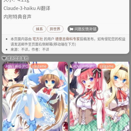
Claude-3-haiku AI翻译
内附特典音声
问题反馈|补链
妹系
异世界
本页面内容由
宅方社
的用户
德意志骨科专家
投稿发布，如有侵犯您的权益
请发送邮件至页面右侧邮箱(移动端在下方)
来源：不详，作者：不详
或许您会喜欢
ADV | AVG |PC
galgame
ADV | AVG |PC
galgame