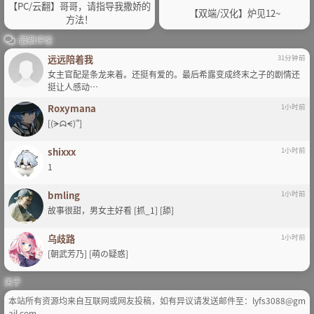
【PC/云翻】哥哥，请指导我撒娇的
【双端/汉化】炉见12~
方法！
最新评论
远远陪着我
31分钟前
女主官配是条龙来着。还挺有爱的。最后希露变成终末之子的剧情还
挺让人感动…
Roxymana
1小时前
[(ᗒᗣᗕ)՞]
shixxx
1小时前
1
bmling
1小时前
故事很甜，男女主好看 [抓_1] [舔]
乌歧路
1小时前
[朝武芳乃] [萌の疑惑]
关于
本站所有资源均来自互联网或网友投稿，如有异议请发送邮件至：lyfs3088@gm
ail.com