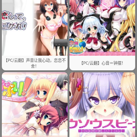
【PC/云翻】声音让我心动，恋恋不
【PC/云翻】心音＝钟摆！
舍！