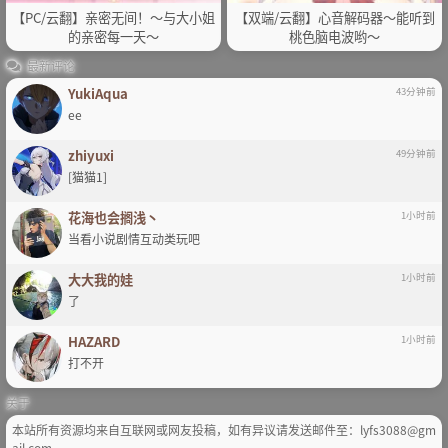
【PC/云翻】亲密无间！～与大小姐
【双端/云翻】心音解码器～能听到
的亲密每一天～
桃色脑电波哟～
最新评论
YukiAqua
43分钟前
ee
zhiyuxi
49分钟前
[猫猫1]
花海也会搁浅丶
1小时前
当看小说剧情互动类玩吧
大大我的娃
1小时前
了
HAZARD
1小时前
打不开
关于
本站所有资源均来自互联网或网友投稿，如有异议请发送邮件至：lyfs3088@gm
ail.com