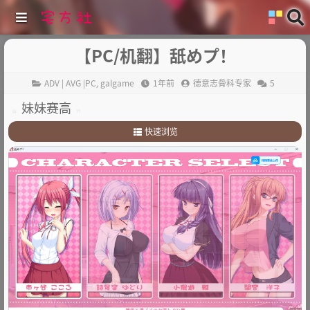
【PC/机翻】舐めプ！
ADV | AVG |PC
,
galgame
1年前
德意志骨科专家
5
妹妹赛高
快速浏览
1
.
故事简介
2
.
其他