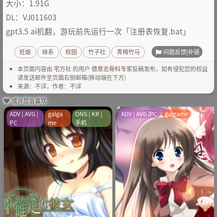
大小：1.91G
DL：VJ011603
gpt3.5 ai机翻，游玩前先运行一次「注册表恢复.bat」
问题反馈|补链
妊娠
妹系
校园
竹子社
青梅竹马
本页面内容由
宅方社
的用户
德意志骨科专家
投稿发布，如有侵犯您的权益
请发送邮件至页面右侧邮箱(移动端在下方)
来源：不详，作者：不详
或许您会喜欢
ADV | AVG |
galga
ONS | KR |
ADV | AVG |PC
galgame
PC
me
手机