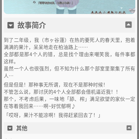
故事简介
到了二年级，我（市ヶ谷蓮）在热的要死人的春天里，抱着
满满的果汁，呆呆地走在柏油路上……
全部都是那4个人的错，总是找个理由来嘲笑我，每件事都
这样。
虽然一个人也很强烈，但不知为什么那个部室里聚集了所有
人…
但是但是！那种事无所谓，现在不是那种时候！
不管怎么说，那讨厌的4个人全部都会借机逼近我！！
那个，不考虑后果，一味地「舔、榨」满足欲望的家伙一定
在等着我回来……啊~好忧郁啊♪
「哎呀，果汁不能凉啊！我得赶紧回去了！」
其他