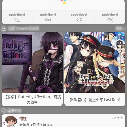
undefined
undefined
undefined
undefined
关注
粉丝
文章
评论
查看 Setaria 的文章
更多 »
【安卓】Butterfly Affection：蠱惑
【KR/官中】爱上火车 Last Run！
の幼虫
最新评论
懵懂
10分钟前
好像没没办法全屏显示