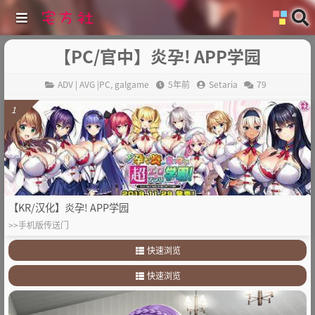
【PC/官中】炎孕! APP学园
ADV | AVG |PC
,
galgame
5年前
Setaria
79
1
【KR/汉化】炎孕! APP学园
>>手机版传送门
快速浏览
1
.
游戏特色
快速浏览
2
.
其他
1
.
游戏特色
2
.
其他