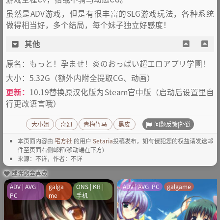
虽然是ADV游戏，但是有很丰富的SLG游戏玩法，各种系统
做得相当好，多个结局，每个妹子独立好感度！
其他
原名：もっと！孕ませ！炎のおっぱい超エロアプリ学園！
大小：5.32G（额外内附全提取CG、动画）
更新：
10.19替换原汉化版为Steam官中版（启动后设置里自
行更改语言哦）
问题反馈|补链
大小姐
奇幻
青梅竹马
黑皮
本页面内容由
宅方社
的用户
Setaria
投稿发布，如有侵犯您的权益请发送邮
件至页面右侧邮箱(移动端在下方)
来源：不详，作者：不详
或许您会喜欢
ADV | AVG |
galga
ONS | KR |
ADV | AVG |PC
galgame
PC
me
手机