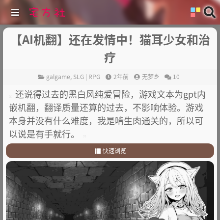
【AI机翻】还在发情中！猫耳少女和治
疗
galgame
,
SLG | RPG
2年前
无梦乡
10
还说得过去的黑白风纯爱冒险，游戏文本为gpt内
嵌机翻，翻译质量还算的过去，不影响体验。游戏
本身并没有什么难度，我是啃生肉通关的，所以可
以说是有手就行。
快速浏览
1
.
简介
2
.
其他