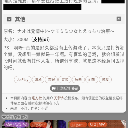
确实是纯爱，请不要在战败上进行过多的尝试。
游戏开始便
可以全解锁cg，在标题界面的回想屋。
其他
原名：ナオは発情中!～ケモミミ少女とえっちな治療～
大小：300M（
支持joi
）
PS：啊呀~真的是好久都没有上传游戏了，本来只是打算犯
个懒，没想到一懒就是一年啊。有喜欢的游戏，就会想着过
段时间就会有其他人发，所谓分享欲，就是这不经意间丢掉
的吧。
JoiPlay
SLG
兽娘
冒险
后辈
幻想
纯爱
问题反馈|补链
本页面内容由
宅方社
的用户
无梦乡
投稿发布，如有侵犯您的权益请发送邮
件至页面右侧邮箱(移动端在下方)
来源：不详，作者：不详
或许您会喜欢
ADV | AVG |PC
galgame
galgame
SLG | RPG