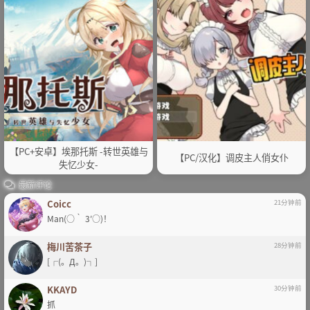
【PC+安卓】埃那托斯 -转世英雄与
【PC/汉化】调皮主人俏女仆
失忆少女-
最新评论
Coicc
21分钟前
Man(○｀ 3′○)！
梅川苦茶子
28分钟前
[┌(。Д。)┐]
KKAYD
30分钟前
抓