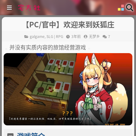
【PC/官中】欢迎来到妖狐庄
galgame
,
SLG | RPG
3年前
无梦乡
7
并没有实质内容的旅馆经营游戏