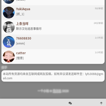
YukiAqua
9分钟前
[抓_1]
上条当咩
24分钟前
默示汉化组恶事做尽
76608830
1小时前
[emm]
cutter
1小时前
[惬意]
关于
本站所有资源均来自互联网或网友投稿，如有异议请发送邮件至：lyfs3088@gm
ail.com
一个小站 ©
宅方社
2020