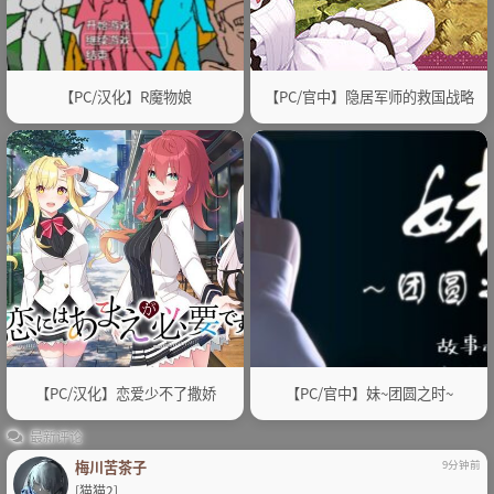
【PC/汉化】R魔物娘
【PC/官中】隐居军师的救国战略
【PC/汉化】恋爱少不了撒娇
【PC/官中】妹~团圆之时~
最新评论
梅川苦茶子
9分钟前
[猫猫2]