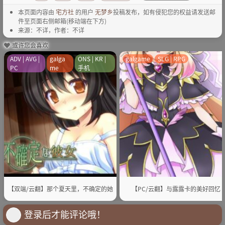
本页面内容由
宅方社
的用户
无梦乡
投稿发布，如有侵犯您的权益请发送邮
件至页面右侧邮箱(移动端在下方)
来源：不详，作者：不详
或许您会喜欢
ADV | AVG |
galga
ONS | KR |
galgame
SLG | RPG
PC
me
手机
【双端/云翻】那个夏天里，不确定的她
【PC/云翻】与露露卡的美好回忆
登录后才能评论哦！