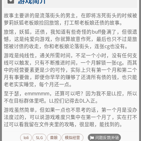
游戏简介
故事主要讲的是流落街头的男主，在即将冻死街头的时候被
萝莉妖狐老板娘捡回旅馆，打工帮老板娘还债的故事。
旅馆，妖狐，还债，我知道有些奇怪的buff叠满了，但很遗
憾，这是纯爱向游戏，你就算故意作死，最后也只不过是旅
馆被讨债的收走，你和老板娘沦落街头，连张cg也没有。
游戏是纯线性，通关所需时间，不足一个小时，没有任何支
线可以触发，只有不断推进时间，一个月解锁一张cg。而其
中的经营要素更是少的可怜，实际上只有第一个月和第二个
月有事要做，即便你早早的赚够了还清所有债的钱，也只能
老老实实睡觉，每个月还一点。
至于瑟，emmmmm，还算可以吧？因为我不是LL控，所以
不在目标群体里吧。LL控们记得去DL入正。
游戏虽然简单，但如果一点也不思考的话，第一个月是没办
法度过的，可以说游戏难度只集中在第一个月了，实在打不
过可以看我留在文件夹里的攻略，很显眼，能找到的。
问题反馈|补链
loli
SLG
兽娘
模拟经营