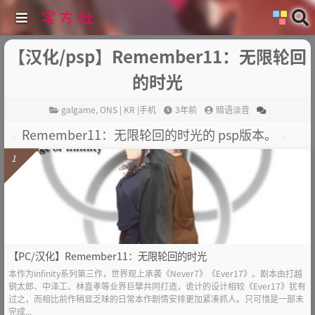
【汉化/psp】Remember11：无限轮回
的时光
galgame
,
ONS | KR |手机
3年前
暗语淡音
Remember11：无限轮回的时光的 psp版本。
1
【PC/汉化】Remember11：无限轮回的时光
本作为infinity系列第三作，世界观上承袭《Never7》《Ever17》。剧本由打越
钢太郎、中泽工、林直孝等业界巨擘共同打造，诡计的设计相较《Ever17》犹有
过之，而相比前作稍显乏味的日常本作剧情安排更加紧凑抓人。只可惜是一部未
完成...