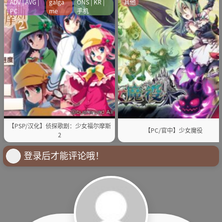
ADV | AVG |
galga
ONS | KR |
其他
PC
me
手机
【PSP/汉化】侦探歌剧：少女福尔摩斯
【PC/官中】少女魔役
2
登录后才能评论哦！