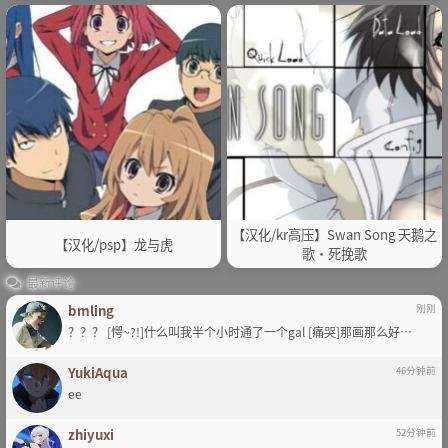
【汉化/kr高压】Swan Song 天鹅之
【汉化/psp】龙与虎
歌·死挽歌
最新评论
bmling
刚刚
？？？ [愕~?!]什么叫我半个小时通了一个gal [痛哭]那画那么好…
YukiAqua
46分钟前
ee
zhiyuxi
52分钟前