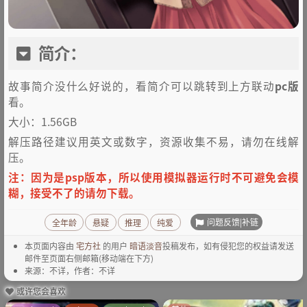
简介：
故事简介没什么好说的，看简介可以跳转到上方联动
pc版
看。
大小：1.56GB
解压路径建议用英文或数字，资源收集不易，请勿在线解
压。
注：因为是psp版本，所以使用模拟器运行时不可避免会模
糊，接受不了的请勿下载。
问题反馈|补链
全年龄
悬疑
推理
纯爱
本页面内容由
宅方社
的用户
暗语淡音
投稿发布，如有侵犯您的权益请发送
邮件至页面右侧邮箱(移动端在下方)
来源：不详，作者：不详
或许您会喜欢