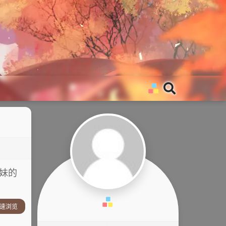
婆妹的
速浏览
事简介：