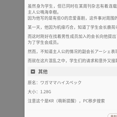
虽然身为学生，但已同时在某周刊杂志有着连载
主人公鳴海幸樹。
因为他写的是有些O的恋爱喜剧，这件事对周围
某一天，他因为机缘巧合，知道了学生会长鹿苑
而这时刚好在找着男性成员加入的会长向他提出
为了学生会成员。
然而，不知道主人公的情况的副会长アーシェ表
而就在这片混乱之中，学生们的请求和意外又接
其他
原名：ワガママハイスペック
大小：1.28G
注意这个是KR（萌新提醒），PC移步搜索
喜剧