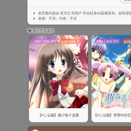
本页面内容由
宅方社
的用户
作业好多hh
投稿发布，如有侵
来源：不详，作者：不详
或许您会喜欢
ADV | AVG |PC
galgame
ADV | AVG |PC
gal
【PC/云翻】暧♂昧♀迷雾
【PC/云翻】梦想中的