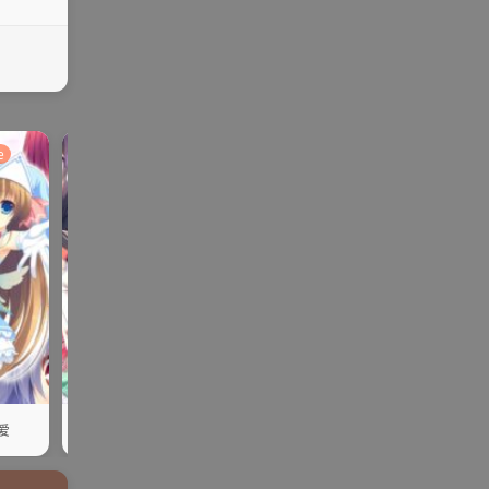
e
ADV | AVG |PC
galgame
galgame
SLG | RPG
【PC/官中】咖啡厅夫妻的愉快
爱
【PC/云翻】不幸逆转！
生活