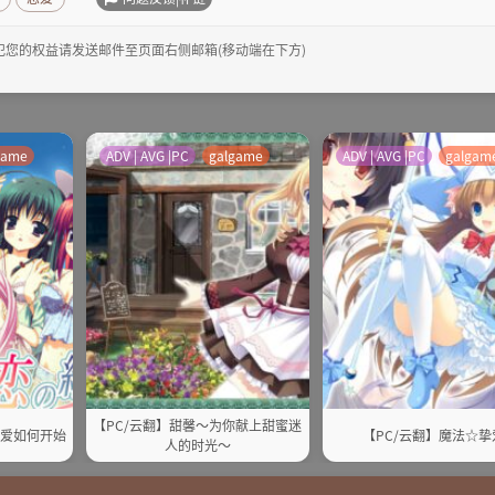
犯您的权益请发送邮件至页面右侧邮箱(移动端在下方)
game
ADV | AVG |PC
galgame
ADV | AVG |PC
galgam
【PC/云翻】甜馨～为你献上甜蜜迷
恋爱如何开始
【PC/云翻】魔法☆挚
人的时光～