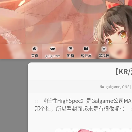
首页
galgame
图箱
轻世界
黑科技
【KR/
galgame
,
ONS |
《任性HighSpec》是Galgame
那个社，所以看封面起来是有很像呢~）