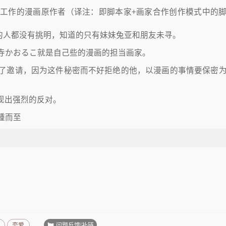
工作的漫画原作者（译注：即脚本家+画家合作创作模式中的
的人都没有挑明，知道的只有妹妹兔亚和朋友未寻。
寺かおるこ就是自己些的漫画的担当画家。
了邀请，因为这件秘密而不好拒绝的他，以漫画的事情要保密
现出强烈的反对。
踵而至
问题反馈|补链
恋爱