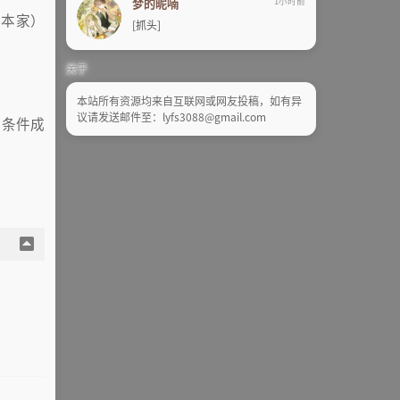
梦的昵喃
1小时前
脚本家）
[抓头]
关于
本站所有资源均来自互联网或网友投稿，如有异
议请发送邮件至：lyfs3088@gmail.com
为条件成