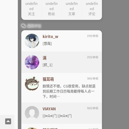
undefin
undefin
undefin
undefin
他
ed
ed
ed
ed
关注
粉丝
文章
评论
最新评论
kirito_w
19分钟前
[悠哉]
漓
25分钟前
[抓_1]
猫耳萌
38分钟前
剧情还不错，CG很受用，缺点就是
到后期工作日历每周都得每人点一
下，时间…
VIAYAN
58分钟前
[(ᗒᗣᗕ)՞] [(ᗒᗣᗕ)՞]