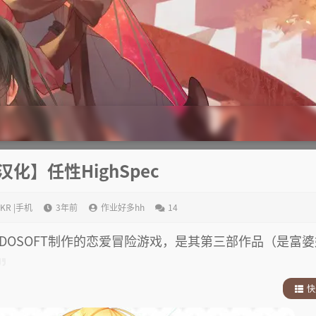
汉化】任性HighSpec
 KR |手机
3年前
作业好多hh
14
公司MADOSOFT制作的恋爱冒险游戏，是其第三部作品（是富
快
1
.
故