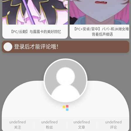
【PC+安卓/官中】パパ~和JK继女唯
【PC/云翻】与露露卡的美好回忆
背着低声细语
登录后才能评论哦！
undefined
undefined
undefined
undefined
关注
粉丝
文章
评论