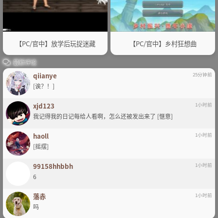
【PC/官中】放学后玩捉迷藏
【PC/官中】乡村狂想曲
最新评论
qiianye
25分钟前
[诶？！]
xjd123
1小时前
我记得我的日记每给人看啊，怎么还被发出来了 [惬意]
haoll
1小时前
[摇摆]
99158hhbbh
1小时前
6
落赤
1小时前
吗