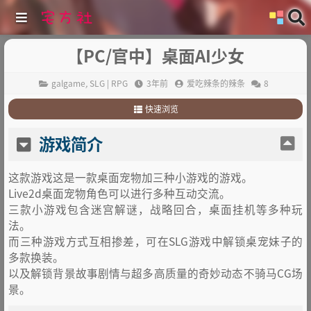
【PC/官中】桌面AI少女
galgame
,
SLG | RPG
3年前
爱吃辣条的辣条
8
快速浏览
1
.
游戏简介
游戏简介
2
.
剧情
3
.
其它
这款游戏这是一款桌面宠物加三种小游戏的游戏。
Live2d桌面宠物角色可以进行多种互动交流。
三款小游戏包含迷宫解谜，战略回合，桌面挂机等多种玩
法。
而三种游戏方式互相掺差，可在SLG游戏中解锁桌宠妹子的
多款换装。
以及解锁背景故事剧情与超多高质量的奇妙动态不骑马CG场
景。