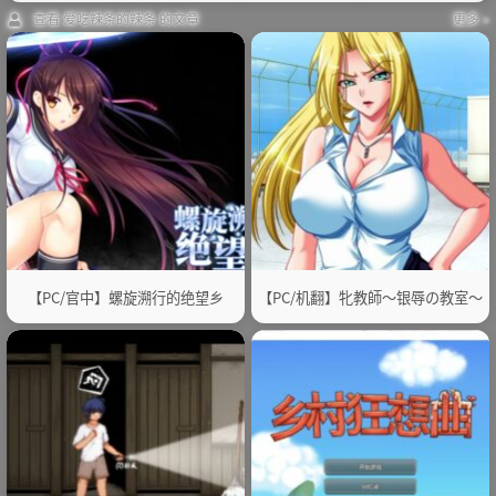
查看 爱吃辣条的辣条 的文章
更多 »
【PC/官中】螺旋溯行的绝望乡
【PC/机翻】牝教師～银辱の教室～