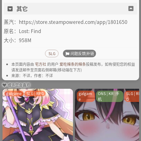
其它
蒸汽：https://store.steampowered.com/app/1801650
原名：Lost: Find
大小：958M
问题反馈|补链
SLG
本页面内容由
宅方社
的用户
爱吃辣条的辣条
投稿发布，如有侵犯您的权益
请发送邮件至页面右侧邮箱(移动端在下方)
来源：不详，作者：不详
或许您会喜欢
galgame
SLG | RPG
galgam
ONS | KR |手
SLG | R
e
机
G