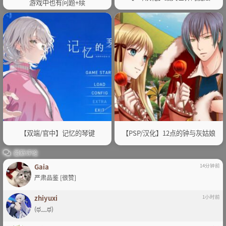
游戏中也有问题+续
【双端/官中】记忆的琴键
【PSP/汉化】12点的钟与灰姑娘
最新评论
Gaia
14分钟前
严肃品鉴 [很赞]
zhiyuxi
1小时前
(ಥ﹏ಥ)