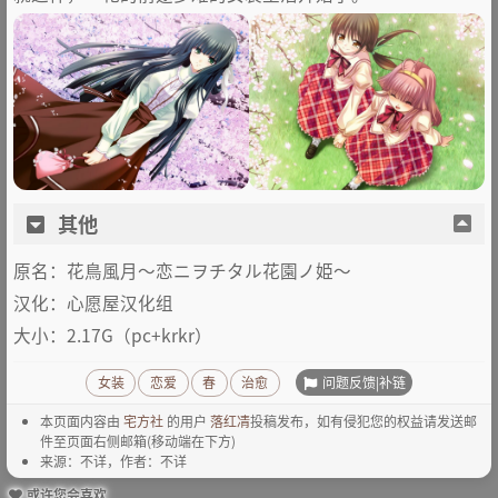
其他
原名：花鳥風月～恋ニヲチタル花園ノ姫～
汉化：心愿屋汉化组
大小：2.17G（pc+krkr）
问题反馈|补链
女装
恋爱
春
治愈
本页面内容由
宅方社
的用户
落红凊
投稿发布，如有侵犯您的权益请发送邮
件至页面右侧邮箱(移动端在下方)
来源：不详，作者：不详
或许您会喜欢