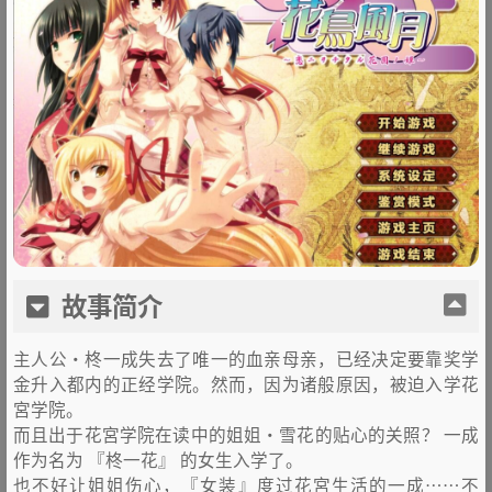
故事简介
主人公・柊一成失去了唯一的血亲母亲，已经决定要靠奖学
金升入都内的正经学院。然而，因为诸般原因，被迫入学花
宮学院。
而且出于花宮学院在读中的姐姐・雪花的贴心的关照？ 一成
作为名为 『柊一花』 的女生入学了。
也不好让姐姐伤心，『女装』度过花宮生活的一成……不