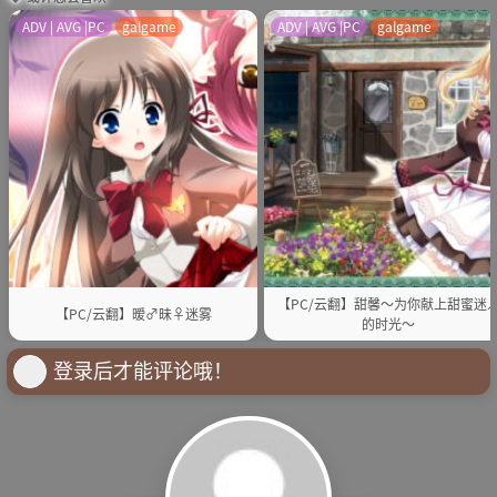
ADV | AVG |PC
galgame
ADV | AVG |PC
galgame
【PC/云翻】甜馨～为你献上甜蜜迷
【PC/云翻】暧♂昧♀迷雾
的时光～
登录后才能评论哦！