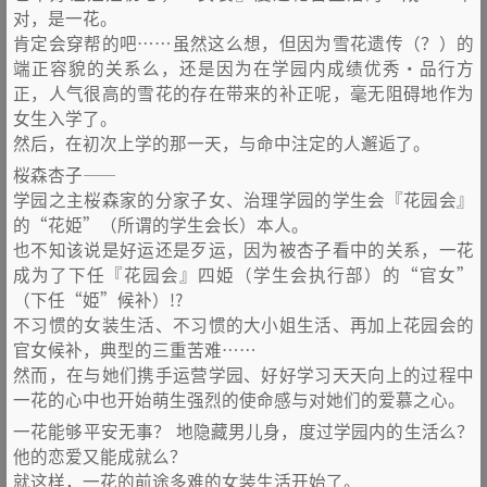
对，是一花。
肯定会穿帮的吧……虽然这么想，但因为雪花遗传（？）的
端正容貌的关系么，还是因为在学园内成绩优秀・品行方
正，人气很高的雪花的存在带来的补正呢，毫无阻碍地作为
女生入学了。
然后，在初次上学的那一天，与命中注定的人邂逅了。
桜森杏子——
学园之主桜森家的分家子女、治理学园的学生会『花园会』
的“花姫”（所谓的学生会长）本人。
也不知该说是好运还是歹运，因为被杏子看中的关系，一花
成为了下任『花园会』四姫（学生会执行部）的“官女”
（下任“姫”候补）!?
不习惯的女装生活、不习惯的大小姐生活、再加上花园会的
官女候补，典型的三重苦难……
然而，在与她们携手运营学园、好好学习天天向上的过程中
一花的心中也开始萌生强烈的使命感与对她们的爱慕之心。
一花能够平安无事？ 地隐藏男儿身，度过学园内的生活么？
他的恋爱又能成就么？
就这样，一花的前途多难的女装生活开始了。