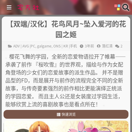
【双端/汉化】花鸟风月~坠入爱河的花
园之姬
ADV | AVG |PC
,
galgame
,
ONS | KR |手机
3年前
落红凊
2
樱花飞舞的学园，全新的恋爱物语拉开了帷幕——
承袭了前作 『桜吹雪』的世界观，描绘与作为女配
角登场的少女们的恋爱故事的派生作品。 并不是赠
品型的FD，而是展开与前作的流程完全不同的全新
故事，与传奇要素强烈的前作相比更能演绎正统派
的学园恋爱。 而且主人公还是女装度过学园生活，
能够欣赏上流的喜剧故事也是看点所在！
快速浏览
1
.
故事简介
2
.
其他