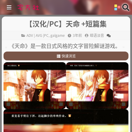
【汉化/PC】天命 +短篇集
ADV | AVG |PC
,
galgame
3年前
暗语淡音
《天命》是一款日式风格的文字冒险解谜游戏。
快速浏览
1
.
剧情简介：
2
.
其他：