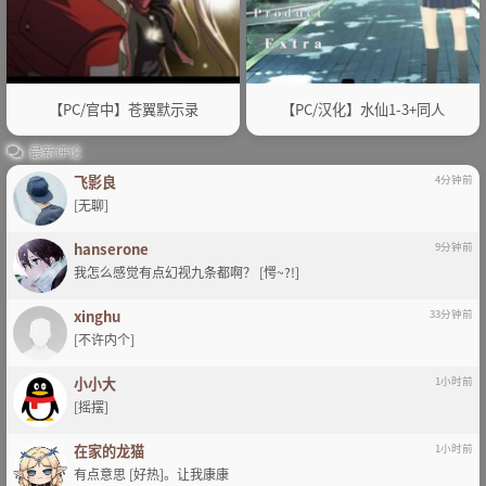
【PC/官中】苍翼默示录
【PC/汉化】水仙1-3+同人
最新评论
飞影良
4分钟前
[无聊]
hanserone
9分钟前
我怎么感觉有点幻视九条都啊？ [愕~?!]
xinghu
33分钟前
[不许内个]
小小大
1小时前
[摇摆]
在家的龙猫
1小时前
有点意思 [好热]。让我康康