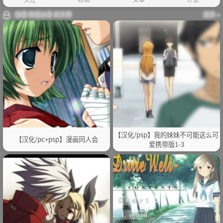
查看 暗语淡音 的文章
更多 »
【汉化/psp】我的妹妹不可能这么可
【汉化/pc+psp】漫画同人会
爱携带版1-3