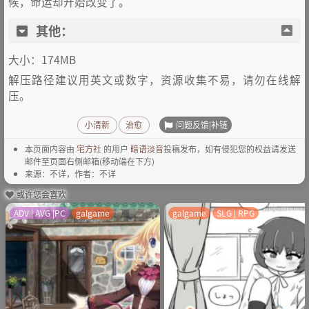
候，命运却开始改变了。
其他：
大小：174MB
解压路径建议用英文或数字，资源收集不易，请勿在线解
压。
问题反馈|补链
小清新
治愈
本页面内容由
宅方社
的用户
暗语淡音
投稿发布，如有侵犯您的权益请发送
邮件至页面右侧邮箱(移动端在下方)
来源：不详，作者：不详
或许您会喜欢
ADV | AVG |PC
galgame
galgame
SLG | RPG