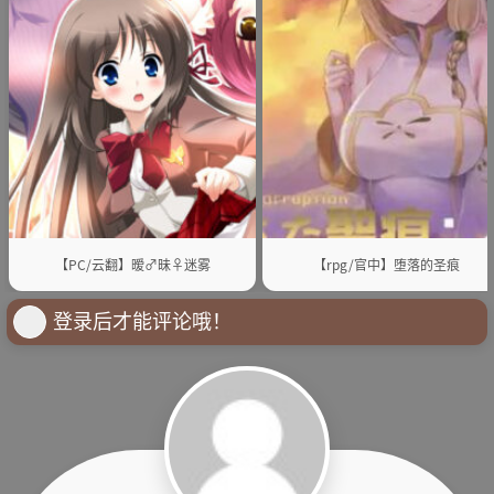
【PC/云翻】暧♂昧♀迷雾
【rpg/官中】堕落的圣痕
登录后才能评论哦！