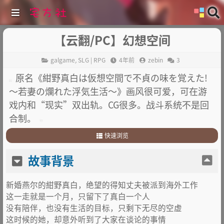
【云翻/PC】幻想空间
galgame
,
SLG | RPG
4年前
zebin
3
原名《紺野真白は仮想空間で不貞の味を覚えた!
～若妻の爛れた浮気生活～》画风很可爱，可在游
戏内和“现实”双出轨。CG很多。战斗系统不是回
合制。
快速浏览
1
.
故事背景
故事背景
2
.
其他：
新婚燕尔的紺野真白，绝望的得知丈夫被派到海外工作
这一走就是一个月，只留下了真白一个人
没有陪伴，也没有生活的目标，只剩下无尽的空虚
这时候的她，却意外听到了大家在谈论的事情