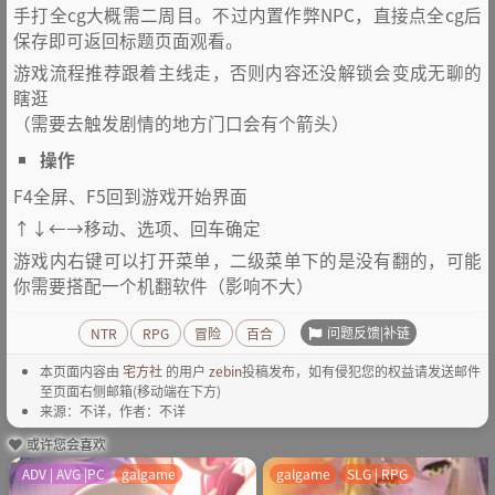
手打全cg大概需二周目。不过内置作弊NPC，直接点全cg后
保存即可返回标题页面观看。
游戏流程推荐跟着主线走，否则内容还没解锁会变成无聊的
瞎逛
（需要去触发剧情的地方门口会有个箭头）
操作
F4全屏、F5回到游戏开始界面
↑↓←→移动、选项、回车确定
游戏内右键可以打开菜单，二级菜单下的是没有翻的，可能
你需要搭配一个机翻软件（影响不大）
问题反馈|补链
NTR
RPG
冒险
百合
本页面内容由
宅方社
的用户
zebin
投稿发布，如有侵犯您的权益请发送邮件
至页面右侧邮箱(移动端在下方)
来源：不详，作者：不详
或许您会喜欢
ADV | AVG |PC
galgame
galgame
SLG | RPG