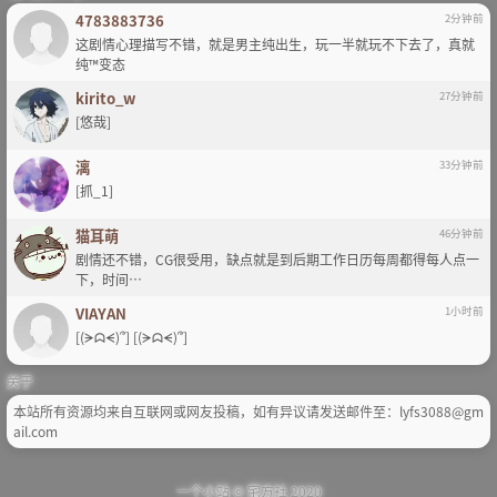
4783883736
2分钟前
这剧情心理描写不错，就是男主纯出生，玩一半就玩不下去了，真就
纯™变态
kirito_w
27分钟前
[悠哉]
漓
33分钟前
[抓_1]
猫耳萌
46分钟前
剧情还不错，CG很受用，缺点就是到后期工作日历每周都得每人点一
下，时间…
VIAYAN
1小时前
[(ᗒᗣᗕ)՞] [(ᗒᗣᗕ)՞]
关于
本站所有资源均来自互联网或网友投稿，如有异议请发送邮件至：lyfs3088@gm
ail.com
一个小站 ©
宅方社
2020