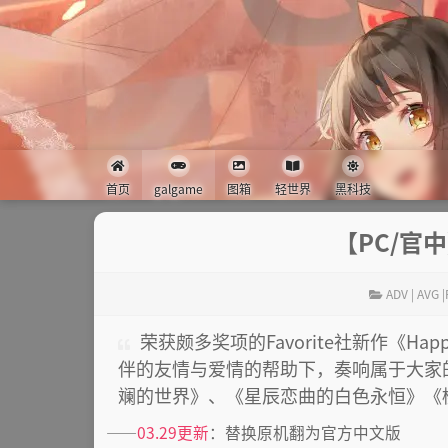
首页
galgame
图箱
轻世界
黑科技
【PC/官中】
ADV | AVG 
荣获颇多奖项的Favorite社新作《Happ
伴的友情与爱情的帮助下，奏响属于大家的“
斓的世界》、《星辰恋曲的白色永恒》《
——
03.29更新
：替换原机翻为官方中文版