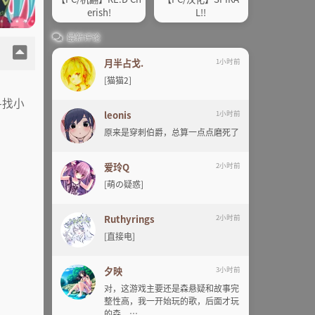
erish!
L!!
最新评论
月半占戈.
1小时前
[猫猫2]
寻找小
leonis
1小时前
原来是穿刺伯爵，总算一点点磨死了
爱玲Q
2小时前
[萌の疑惑]
Ruthyrings
2小时前
[直接电]
夕映
3小时前
对，这游戏主要还是森悬疑和故事完
整性高，我一开始玩的歌，后面才玩
的森。…