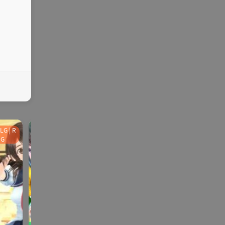
LG | R
ADV | AVG |PC
galgame
galgame
SLG | RPG
PG