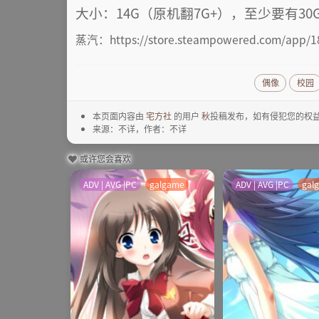
大小：14G（原机翻7G+），至少要有30
蒸汽：https://store.steampowered.com/app/1
偶像
校园
本页面内容由
宅方社
的用户
秋
投稿发布，如有侵犯您的权益
来源：不详，作者：不详
或许您会喜欢
ADV | AVG |PC
galgame
ADV | AVG |PC
gal