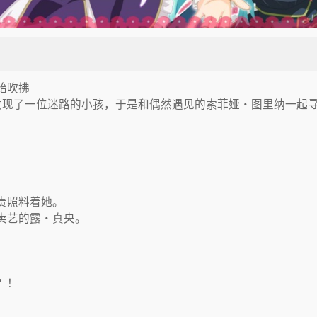
始吹拂——
发现了一位迷路的小孩，于是和偶然遇见的索菲娅・图里纳一起
责照料着她。
卖艺的露・真央。
？！