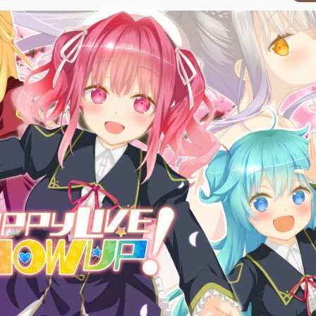
1
.
2
.