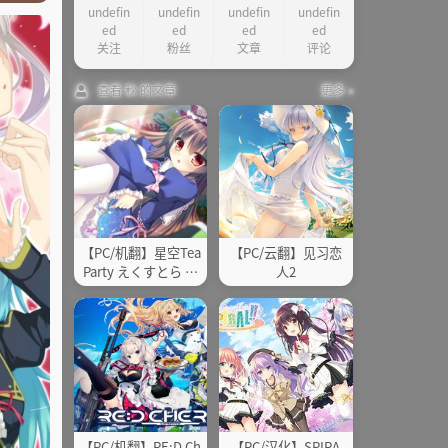
undefin
undefin
undefin
undefin
故事简介
ed
ed
ed
ed
其他
关注
粉丝
文章
评论
查看 秋 的文章
更多 »
【PC/机翻】星空Tea
【PC/云翻】见习恋
Party えくすとら ～
人2
「恋愛」开始了！～
【PC/机翻】RE:D Ch
【PC/汉化】SPIRA