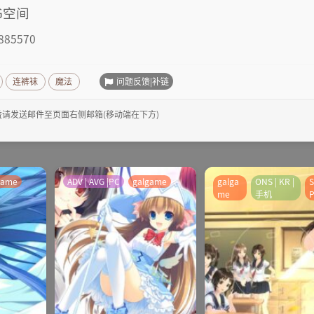
G空间
885570
问题反馈|补链
连裤袜
魔法
请发送邮件至页面右侧邮箱(移动端在下方)
game
ADV | AVG |PC
galgame
galga
ONS | KR |
S
me
手机