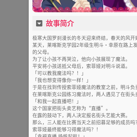
故事简介
极寒大国罗刹漫长的冬天迎来终结，春天的风开
某天，莱喀斯克学园2年级生明斗・幸原在路上
的父母。
为了让小孩不再哭泣，他向小孩展现了魔法。
平安将小孩送抵父母后，索菲娅对明斗说道。
「可以教我魔法吗？！」
「我也想变得像你一样！」
于是在找到传授索菲娅魔法的教室之前，明斗负
在莱喀斯克公园练习魔法时，两人遇见了在街头
「和我一起直播吧！」
这个国家把街头卖艺称为“直播”。
在露的鼓动下，两人决定报名街头艺能大赛。
那么，三人能在比赛当天之前招募足够的成员吗
索菲娅最终能够习得魔法吗？！
「幸福直播 扬帆起航！」