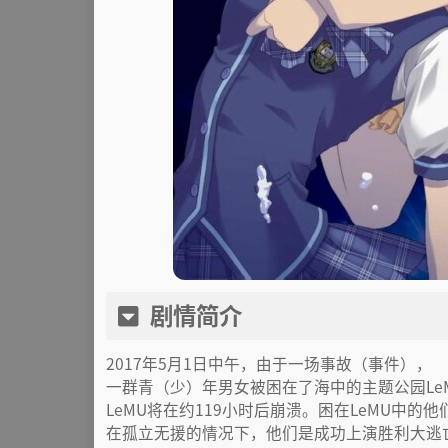
剧情简介
2017年5月1日中午，由于一场事故（事件），
一群青（少）年男女被困在了海中的主题公园Le
LeMU将在约119小时后崩溃。困在LeMU中的
在孤立无援的情况下，他们是成功上演胜利大逃