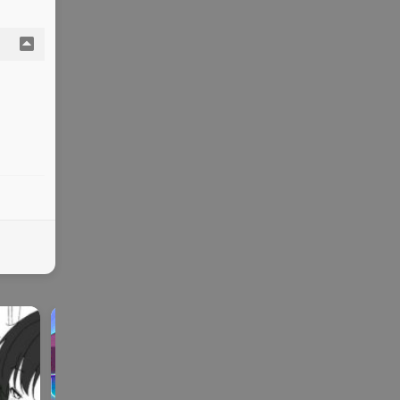
ADV | AVG |PC
galgame
ADV | AVG |PC
galgame