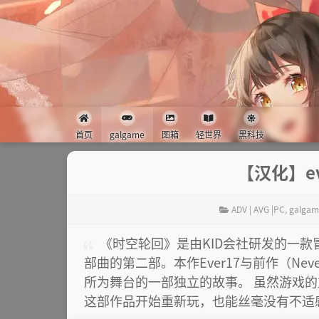
首页
galgame
图箱
轻世界
黑科技
【汉化】ev
ADV | AVG |PC
,
galgam
《时空轮回》是由KID会社研发的一款冒险
部曲的第二部。本作Ever17与前作（Never7
所为舞台的一部独立的故事。 虽然游戏
这部作品开始重新玩，也能丝毫没有不适