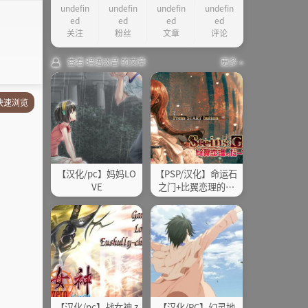
undefin
undefin
undefin
undefin
ed
ed
ed
ed
关注
粉丝
文章
评论
查看 暗语淡音 的文章
更多 »
快速浏览
剧情简介
其他
【汉化/pc】妈妈LO
【PSP/汉化】命运石
VE
之门+比翼恋理的爱
人
【汉化/pc】战女神 z
【汉化/PC】幻灵地