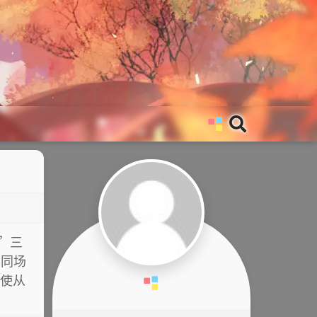
y”三
不同场
即使从