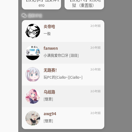
ero
狱 （重置版）
最新评论
炎帝哈
2小时前
一般
fanwen
2小时前
小满我爱你口牙 [泪目]
无路赛！
2小时前
玩PC的[Ciallo~][Ciallo~]
乌歧路
2小时前
[惬意]
awg94
2小时前
[惬意]