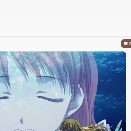
1
.
2
.