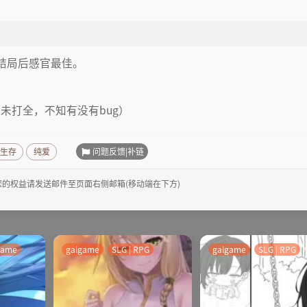
结局后感官最佳。
局未打全，不知有没有bug）
问题反馈|补链
生存
纯爱
的权益请发送邮件至页面右侧邮箱(移动端在下方)
game
galgame
SLG | RPG
galgame
SLG | RPG