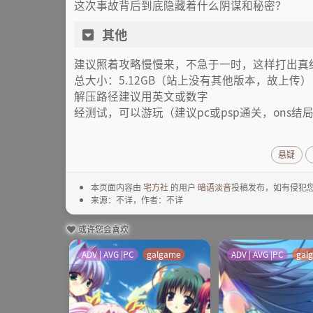
这次事故背后到底隐藏着什么阴谋和秘密？
其他
建议照着攻略慢慢来，不急于一时，这样打出真
总大小：5.12GB（站上没有其他版本，故上传）
解压路径建议用英文或数字
经测试，可以游玩（建议pc或psp通关，ons结
悬疑
本页面内容由
宅方社
的用户
暗语淡音
投稿发布，如有侵犯您
来源：不详，作者：不详
或许您会喜欢
ADV | AVG |PC
galgame
ADV | AVG |PC
gal