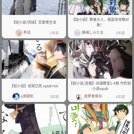
【轻小说】勇者大人，我是非攻略对
【轻小说/完结】恋爱寄生虫
象！
养活
静璃しらたま.
1年前
2年前
【轻小说/连载】间谍教室1-4卷-竹町轻
【轻小说】侦探已死 epub+txt
小说epub
a贤疑犯
逐梦者骨灰
3年前
4年前