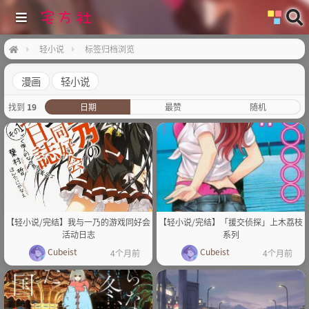
轻小说
标签归档浏览
漫画
轻小说
找到
19
日期
最赞
随机
【轻小说/完结】我与一乃的游戏同好会
【轻小说/完结】「援交侦探」上木荔枝
活动日志
系列
Cubeist
Cubeist
4个月前
4个月前