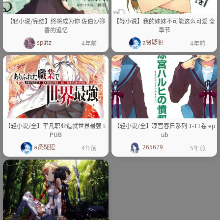
【轻小说/完结】终将成为你 佐伯沙弥
【轻小说】我的妹妹不可能这么可爱 全
香的追忆
章节
splitz
a贤疑犯
4年前
4年前
【轻小说/全】平凡职业造就世界最强 E
【轻小说/全】凉宫春日系列 1-11卷 ep
PUB
ub
a贤疑犯
265679
4年前
5年前