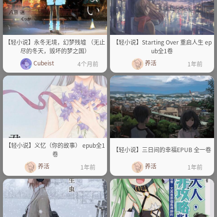
【轻小说】永冬无境，幻梦残墟 （无止
【轻小说】Starting Over 重启人生 ep
尽的冬天，毁坏的梦之国）
ub全1卷
Cubeist
养活
4个月前
1年前
【轻小说】义忆（你的故事） epub全1
【轻小说】三日间的幸福EPUB 全一卷
卷
养活
养活
1年前
1年前