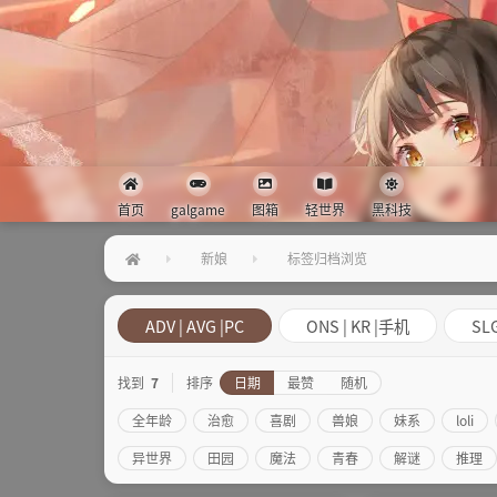
首页
galgame
图箱
轻世界
黑科技
新娘
标签归档浏览
ADV | AVG |PC
ONS | KR |手机
SLG
找到
7
排序
日期
最赞
随机
全年龄
治愈
喜剧
兽娘
妹系
loli
异世界
田园
魔法
青春
解谜
推理