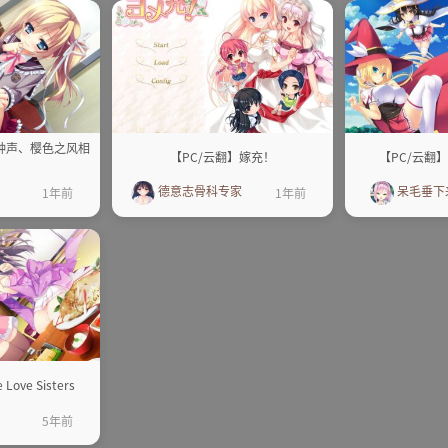
的钟声、樱色之风相
【PC/云翻】嫁充！
【PC/云翻
德意志骨科专家
呆毛垂下
1年前
1年前
ove Sisters
5年前